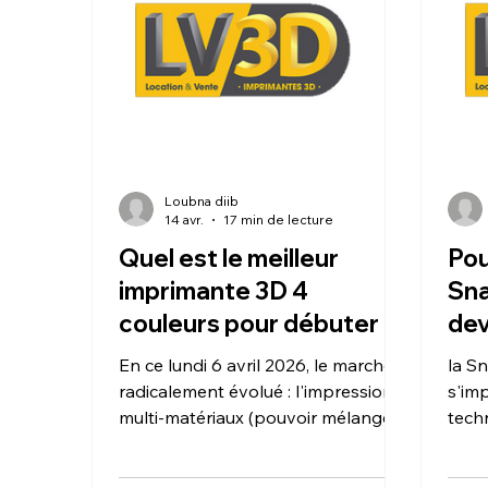
un matériel capable de gérer
alli
plusieurs bobines simultanément et
chan
une certification logicielle sur Fusion
360 qui valorise v
Loubna diib
14 avr.
17 min de lecture
Quel est le meilleur
Pou
imprimante 3D 4
Sna
couleurs pour débuter la
dev
création multi-matériaux
inc
En ce lundi 6 avril 2026, le marché a
la S
en 2026 ?
ate
radicalement évolué : l'impression
s'im
multi-matériaux (pouvoir mélanger
202
tech
différentes couleurs ou types de
mode
plastiques sur une même pièce)
de d