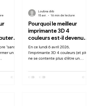
Loubna diib
ure
15 avr.
16 min de lecture
ur
Pourquoi le meilleur
imprimante 3D 4
buter
couleurs est-il devenu
 2026 ?
l'outil favori des
ore "sans
En ce lundi 6 avril 2026,
passionnés de design ?
former un
l’imprimante 3D 4 couleurs (et plus)
ne se contente plus d'être un
ion. Plutôt
gadget technique : elle est devenue
dans une
la pièce maîtresse des studios de
50 € de
design. Ce succès fulgurant
 un cursus
s'explique par une rupture
type Bambu
technologique majeure qui a eu lieu
alcul le
cette année.
 alliance
urs livré