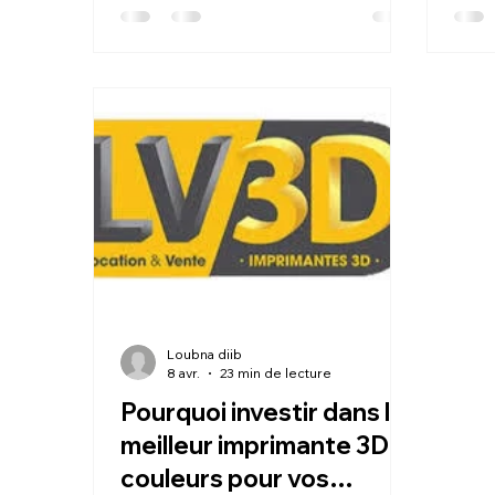
n'est plus réservée aux experts.
inclu
une 
le be
mach
enco
entre
livré
certi
qui 
de 1
Loubna diib
8 avr.
23 min de lecture
Pourquoi investir dans le
meilleur imprimante 3D 4
couleurs pour vos