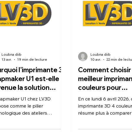
ance entre un système de
prêt à l'emploi et une cer
gement automatique robuste
logicielle sur Fusion 360 
votre budget
Loubna diib
Loubna diib
13 avr.
19 min de lecture
10 avr.
22 min de lect
rquoi l'imprimante 3D
Comment choisir 
pmaker U1 est-elle
meilleur imprima
enue la solution
couleurs pour
ontournable pour les
transformer vos 
napmaker U1 chez LV3D
En ce lundi 6 avril 2026, 
liers de fabrication en
créatifs en 2026 
pose comme le pilier
imprimante 3D 4 couleur
6 ?
nologique des ateliers
résume plus à comparer
rnes. En utilisant vos 1 500 €
vitesses, mais à sélectio
roits CPF pour ce cursus
système de gestion des 