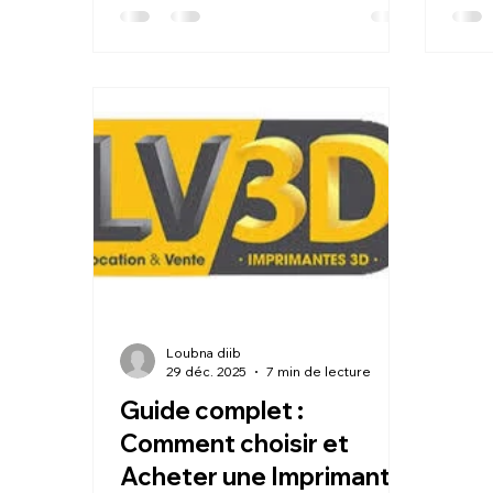
accompagnement technique précis
jama
(réglages optimisés). En maîtrisant
expe
parfaitement le stockage et la
lourd
conservation des bobines, ces
tech
spécialistes éliminent les risques de
démo
buses bouchées, de mauvaise
"plu
adhérence ou de défauts liés à
auto
l'humidité.
de fi
Loubna diib
29 déc. 2025
7 min de lecture
Guide complet :
Comment choisir et
Acheter une Imprimante