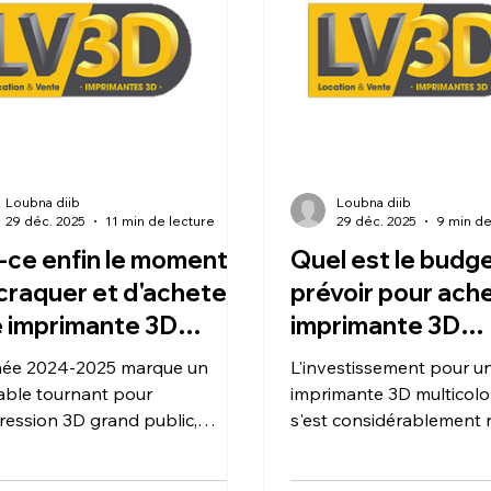
gaspillage de matière, g
ainsi que l'économie réal
l'achat ne soit pas perdu
de main
Loubna diib
Loubna diib
29 déc. 2025
11 min de lecture
29 déc. 2025
9 min de
-ce enfin le moment
Quel est le budge
craquer et d'acheter
prévoir pour ach
 imprimante 3D
imprimante 3D
ticolore pour vos
multicolore de no
née 2024-2025 marque un
L'investissement pour u
jets ?
?
table tournant pour
imprimante 3D multicolo
pression 3D grand public,
s'est considérablement r
ant l'achat d'une machine
mais le budget "réel" d
icolore plus pertinent que
souvent le simple prix d'