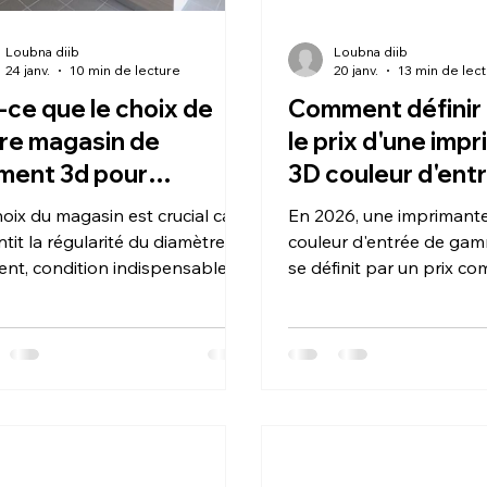
Loubna diib
Loubna diib
24 janv.
10 min de lecture
20 janv.
13 min de lec
-ce que le choix de
Comment définir 
re magasin de
le prix d'une imp
ament 3d pour
3D couleur d'ent
rimante 3D
gamme fiable ?
oix du magasin est crucial car il
En 2026, une imprimant
ermine réellement la
tit la régularité du diamètre du
couleur d'entrée de gam
cision de vos pièces ?
ment, condition indispensable
se définit par un prix co
 un flux de matière constant et
250 € et 500 €. À ce tarif, 
dimensions exactes. Un
repose sur l'équilibre en
isseur rigoureux prévient les
réduit et l'intégration de
uts de surface et les échecs
technologies automatis
semblage en éliminant les
(nivellement, gestion de
tions de qualité et les
type AMS) et d'un logici
etés, assurant ainsi la fidélité
Un modèle est jugé "fiable
étrique de vos impressions.
les échecs d'impression 