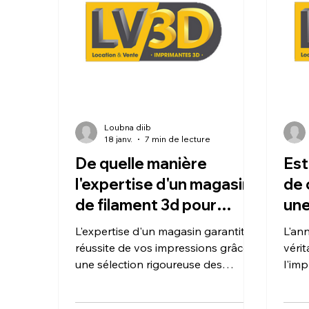
Loubna diib
18 janv.
7 min de lecture
De quelle manière
Est
l'expertise d'un magasin
de 
de filament 3d pour
une
imprimante 3D influence-
mul
L'expertise d'un magasin garantit la
L'an
t-elle la réussite de vos
pro
réussite de vos impressions grâce à
véri
impressions ?
une sélection rigoureuse des
l'im
matériaux (pureté et stabilité
rend
thermique) et à un
mult