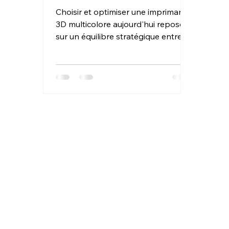
3D Multicolore ?
Choisir et optimiser une imprimante
3D multicolore aujourd'hui repose
sur un équilibre stratégique entre la
technologie de changement de
filament et la maîtrise logicielle. Un
guide complet souligne
l'importance de privilégier des
systèmes intégrés et "plug-and-
play" qui minimisent les risques de
colmatage, tout en s'assurant que
le volume d'impression reste
suffisant malgré l'encombrement
du module multi-matériaux.