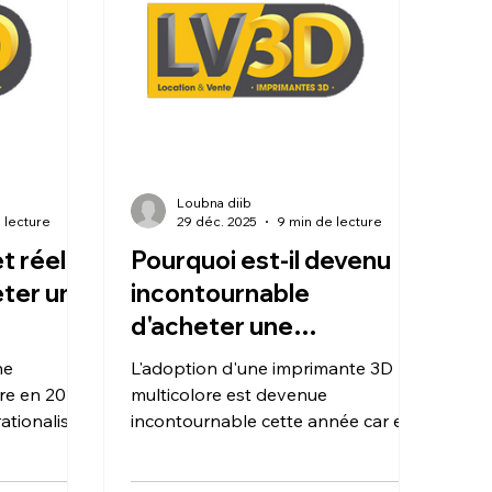
arantissant
matériaux techniques et une palette
isée à
chromatique pouvant atteindre 16
e en frais
couleurs.
Loubna diib
 lecture
29 déc. 2025
9 min de lecture
t réel à
Pourquoi est-il devenu
eter une
incontournable
d'acheter une
s jours
imprimante 3D
ne
L'adoption d'une imprimante 3D
multicolore pour vos
re en 2025
multicolore est devenue
ationalisé,
projets créatifs cette
incontournable cette année car elle
épasse
transforme radicalement le
année ?
achat de la
processus créatif en éliminant la