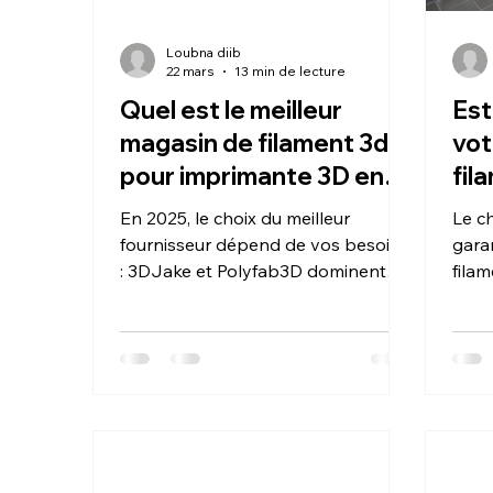
Loubna diib
22 mars
13 min de lecture
Quel est le meilleur
Est
magasin de filament 3d
vot
pour imprimante 3D en
fil
2025 ?
imp
En 2025, le choix du meilleur
Le ch
dét
fournisseur dépend de vos besoins
garan
: 3DJake et Polyfab3D dominent
pré
fila
pour la diversité et la qualité,
pour
Amazon pour les prix compétitifs,
des 
et Makershop pour les usages
fourn
professionnels. Parallèlement, les
défa
fabricants comme Bambu Lab et
d'as
Prusa s'imposent avec des
varia
filaments optimisés et "intelligents"
impur
pour leurs propres machines.
géom