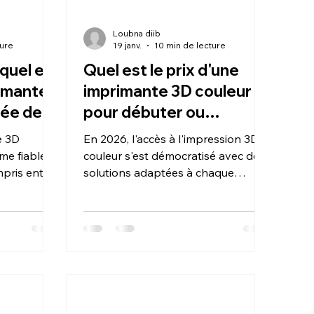
Loubna diib
ture
19 janv.
10 min de lecture
quel est
Quel est le prix d'une
rimante
imprimante 3D couleur
rée de
pour débuter ou
s'équiper en 2026 ?
e 3D
En 2026, l'accès à l'impression 3D
me fiable
couleur s'est démocratisé avec des
mpris entre
solutions adaptées à chaque
la fiabilité
besoin. Un débutant peut s'équiper
tre un coût
pour un budget de 250 € à 500 €
avec des modèles automatisés
ées
gérant généralement 4 couleurs.
s filaments
Pour un usage plus intensif ou semi-
el mature.
professionnel, l'investissement
" s'il limite
grimpe entre 800 € et 3 000 €,
et le
offrant une vitesse supérieure, des