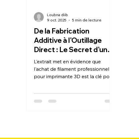
Loubna diib
9 oct. 2025
5 min de lecture
De la Fabrication
Additive à l'Outillage
Direct : Le Secret d'une
Ligne de Production
L'extrait met en évidence que
Agile est d'Acheter du
l'achat de filament professionnel
Filament Professionnel
pour imprimante 3D est la clé pour
atteindre une ligne de production
pour Imprimante 3D.
agile. Ce matériau, grâce à ses
propriétés mécaniques et
thermiques supérieures, permet de
passer de la simple fabrication
additive à la création d'outillage
direct (gabarits, montages)
utilisable immédiatement sur la