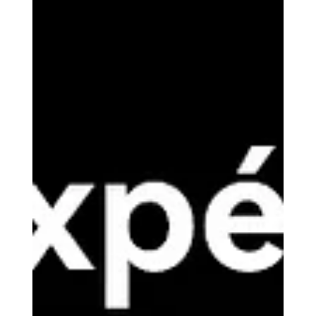
Pour atteindre l'excellence dans l'impression 3D, il est
crucial d'acheter du filament de qualité professionnelle,
car sa précision de fabrication (tolérance serrée,
consistance, pureté) garantit des résultats fiables et
répétables et permet de choisir le polymère idéal (PLA,
ABS, PETG, etc.) selon les besoins mécaniques et
thermiques spécifiques du projet.