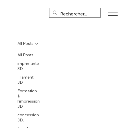
All Posts
All Posts
imprimante
3D
Filament
3D
Formation
à
l'impression
3D
concession
3D,