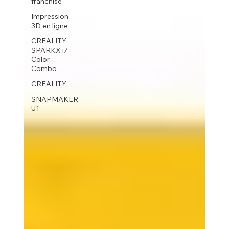
franchise
Impression
3D en ligne
CREALITY
SPARKX i7
Color
Combo
CREALITY
SNAPMAKER
U1