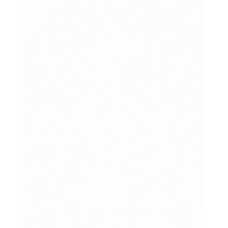
mesure. LV3D libère le potentiel créatif en proposant
une technologie de pointe et une expertise
professionnelle pour un