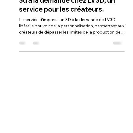
La Puissance de la
Personnalisation : L'Impression
3d à la demande chez LV3D, un
service pour les créateurs.
Le service d'impression 3D à la demande de LV3D
libère le pouvoir de la personnalisation, permettant aux
créateurs de dépasser les limites de la production de
masse. Ce service transforme les visions uniques en
objets sur mesure, avec une précision et un niveau de
détail exceptionnels. LV3D rend la fabrication de
pièces hautement personnalisées accessible et
efficace, célébrant ainsi l'individualité et l'innovation.