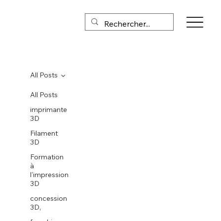
All Posts
All Posts
imprimante
3D
Filament
3D
Formation
à
l'impression
3D
concession
3D,