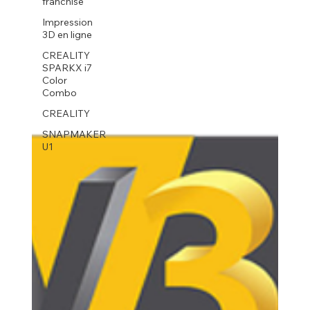
franchise
Impression
3D en ligne
CREALITY
SPARKX i7
Color
Combo
CREALITY
SNAPMAKER
U1