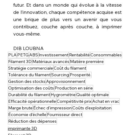
futur. Et dans un monde qui évolue à la vitesse 
de l’innovation, chaque compétence acquise est 
une brique de plus vers un avenir que vous 
contribuez, couche après couche, à imprimer 
vous-même.
DIB LOUBNA
PLA
PETG
ABS
Investissement
Rentabilité
Consommables
Filament 3D
Matériaux avancés
Matière première
Stratégie commerciale
Coût du filament
Tolérance du filament
Sourcing
Prosperité.
Gestion des stocks
Approvisionnement
Optimisation des coûts
Production en série
Durabilité du filament
Hygrométrie
Qualité optimale
Efficacité opérationnelle
Compétitivité prix
Achat en vrac
Marge brute
Échec d'impression
Coûts d'exploitation
Économie d'échelle
Fournisseur direct
Réduction des dépenses
imprimante 3D