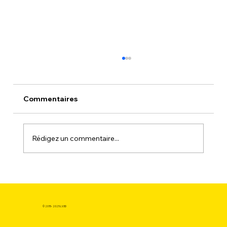
Commentaires
Rédigez un commentaire...
L'Impact Social : Acheter du filament
pour imprimante 3D pas cher pour
Booster les Communautés de Makers
© 2015- 2025 LV3D
et l'Éducation.