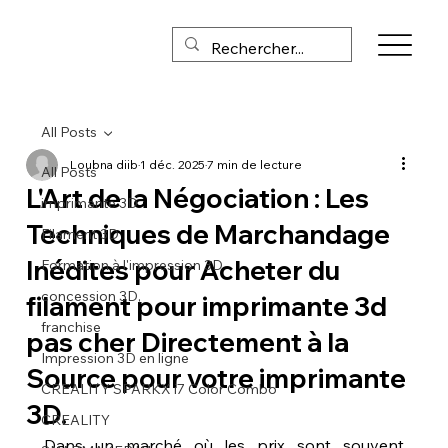
All Posts
Loubna diib
1 déc. 2025
7 min de lecture
All Posts
L'Art de la Négociation : Les
imprimante 3D
Techniques de Marchandage
Filament 3D
Inédites pour Acheter du
Formation à l'impression 3D
concession 3D,
filament pour imprimante 3d
franchise
pas cher Directement à la
Impression 3D en ligne
Source pour votre imprimante
CREALITY SPARKX i7 Color Combo
3D.
CREALITY
Dans un marché où les prix sont souvent 