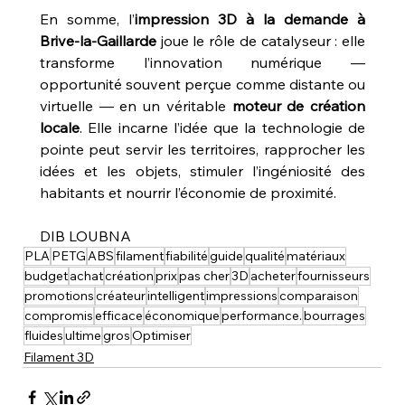
En somme, l’
impression 3D à la demande à 
Brive-la-Gaillarde
 joue le rôle de catalyseur : elle 
transforme l’innovation numérique — 
opportunité souvent perçue comme distante ou 
virtuelle — en un véritable 
moteur de création 
locale
. Elle incarne l’idée que la technologie de 
pointe peut servir les territoires, rapprocher les 
idées et les objets, stimuler l’ingéniosité des 
habitants et nourrir l’économie de proximité.
DIB LOUBNA
PLA
PETG
ABS
filament
fiabilité
guide
qualité
matériaux
budget
achat
création
prix
pas cher
3D
acheter
fournisseurs
promotions
créateur
intelligent
impressions
comparaison
compromis
efficace
économique
performance.
bourrages
fluides
ultime
gros
Optimiser
Filament 3D