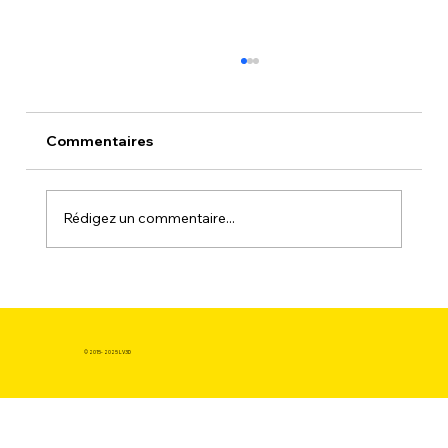
Commentaires
Rédigez un commentaire...
Pourquoi choisir une bobine de
filament 3d au meilleur prix pour vos
prototypes rapides ?
© 2015- 2025 LV3D