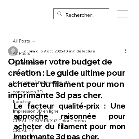
All Posts
Loubna diib
9 oct. 2025
10 min de lecture
All Posts
Optimiser votre budget de
imprimante 3D
création : Le guide ultime pour
Filament 3D
acheter du filament pour mon
Formation à l'impression 3D
concession 3D,
imprimante 3d pas cher.
franchise
Le facteur qualité-prix : Une 
Impression 3D en ligne
approche raisonnée pour 
CREALITY SPARKX i7 Color Combo
acheter du filament pour mon 
CREALITY
imprimante 3d pas cher.