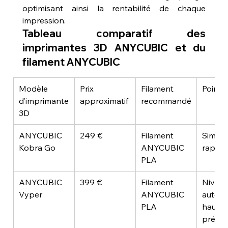
optimisant ainsi la rentabilité de chaque 
impression.
Tableau comparatif des 
imprimantes 3D ANYCUBIC et du 
filament ANYCUBIC
Modèle 
Prix 
Filament 
Points 
d’imprimante 
approximatif
recommandé
3D
ANYCUBIC 
249 €
Filament 
Simple,
Kobra Go
ANYCUBIC 
rapide,
PLA
ANYCUBIC 
399 €
Filament 
Nivell
Vyper
ANYCUBIC 
automa
PLA
haute 
précis