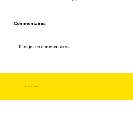
Commentaires
Rédigez un commentaire...
La Thermodynamique du Plastique :
Pourquoi les propriétés de fusion
conditionnent-elles la difficulté
© 2015- 2025 LV3D
d'acheter du filament pour imprimante
3d pas cher avec succès ?