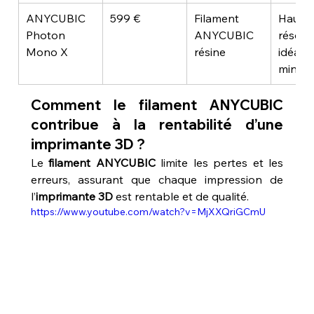
ANYCUBIC 
599 €
Filament 
Haute 
Photon 
ANYCUBIC 
résolut
Mono X
résine
idéal
miniat
Comment le filament ANYCUBIC 
contribue à la rentabilité d’une 
imprimante 3D ?
Le 
filament ANYCUBIC
 limite les pertes et les 
erreurs, assurant que chaque impression de 
l’
imprimante 3D
 est rentable et de qualité.
https://www.youtube.com/watch?v=MjXXQriGCmU