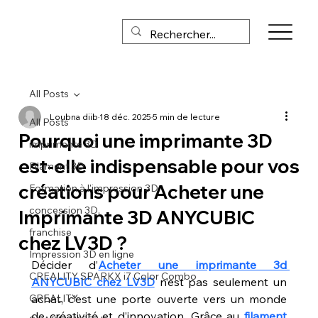
All Posts
Loubna diib
18 déc. 2025
5 min de lecture
All Posts
Pourquoi une imprimante 3D
imprimante 3D
est-elle indispensable pour vos
Filament 3D
créations pour Acheter une
Formation à l'impression 3D
concession 3D,
Imprimante 3D ANYCUBIC
franchise
chez LV3D ?
Impression 3D en ligne
Décider d’
Acheter une imprimante 3d 
CREALITY SPARKX i7 Color Combo
ANYCUBIC chez LV3D
 n’est pas seulement un 
CREALITY
achat, c’est une porte ouverte vers un monde 
de créativité et d’innovation. Grâce au 
filament 