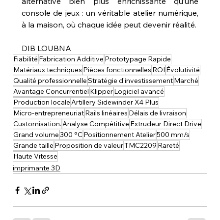
alternative bien plus enrichissante qu’une 
console de jeux : un véritable atelier numérique, 
à la maison, où chaque idée peut devenir réalité.
DIB LOUBNA
Fiabilité
Fabrication Additive
Prototypage Rapide
Matériaux techniques
Pièces fonctionnelles
ROI
Évolutivité
Qualité professionnelle
Stratégie d'investissement
Marché
Avantage Concurrentiel
Klipper
Logiciel avancé
Production locale
Artillery Sidewinder X4 Plus
Micro-entrepreneuriat
Rails linéaires
Délais de livraison
Customisation.
Analyse Compétitive
Extrudeur Direct Drive
Grand volume
300 °C
Positionnement Atelier
500 mm/s
Grande taille
Proposition de valeur
TMC2209
Rareté
Haute Vitesse
imprimante 3D