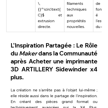
\,
filaments 
de 
{}^\circ\text{
techniques 
fonctio
C}$ et 
aux 
é d
extrusion 
propriétés 
l'esthé
directe.
nouvelles.
du des
L'Inspiration Partagée : Le Rôle 
du 
Maker
 dans la Communauté 
après 
Acheter une imprimante 
3D ARTILLERY Sidewinder x4 
plus
.
La création ne s'arrête pas à l'objet lui-même ; 
elle réside aussi dans le partage de l'inspiration. 
En créant des pièces grand format ou 
techniquement avancées sur la X4 Plus, 