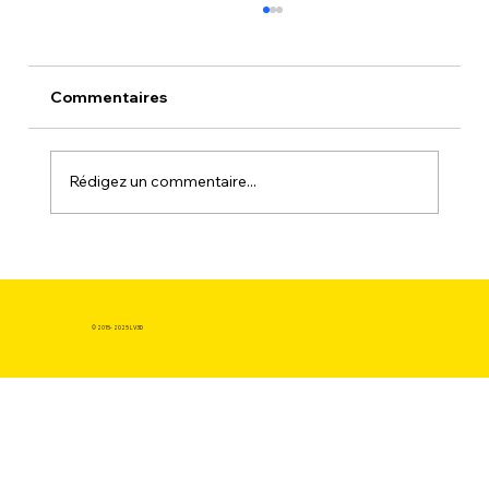
Commentaires
Rédigez un commentaire...
L'Ingénierie de Précision : Décoder les
Systèmes Cinématiques après
Acheter une imprimante 3D pour
© 2015- 2025 LV3D
débuter dans l'impression 3D avec
une formation.