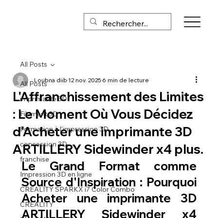
All Posts
Loubna diib
12 nov. 2025
6 min de lecture
All Posts
L'Affranchissement des Limites
imprimante 3D
: Le Moment Où Vous Décidez
Filament 3D
d'Acheter une imprimante 3D
Formation à l'impression 3D
concession 3D,
ARTILLERY Sidewinder x4 plus.
franchise
Le Grand Format comme 
Impression 3D en ligne
Source d'Inspiration : Pourquoi 
CREALITY SPARKX i7 Color Combo
Acheter une imprimante 3D 
CREALITY
ARTILLERY Sidewinder x4 