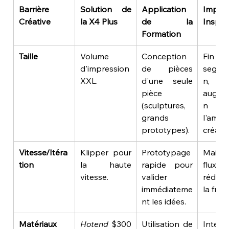
Barrière 
Solution de 
Application 
Impact
Créative
la X4 Plus
de la 
Inspir
Formation
Taille
Volume 
Conception 
Fin d
d'impression 
de pièces 
segme
XXL.
d'une seule 
n, 
pièce 
augme
(sculptures, 
n 
grands 
l'ambit
prototypes).
créativ
Vitesse/Itéra
Klipper pour 
Prototypage 
Mainti
tion
la haute 
rapide pour 
flux cré
vitesse.
valider 
réduct
immédiateme
la frus
nt les idées.
Matériaux
Hotend
 $300
Utilisation de 
Intégra