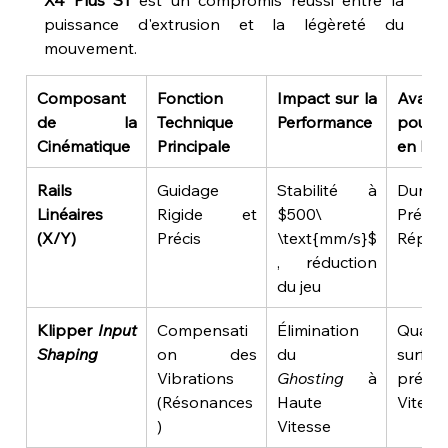
puissance d'extrusion et la légèreté du 
mouvement.
Composant 
Fonction 
Impact sur la 
Avanta
de la 
Technique 
Performance
pour l'
Cinématique
Principale
en Fra
Rails 
Guidage 
Stabilité à 
Durabil
Linéaires 
Rigide et 
$500\ 
Précisi
(X/Y)
Précis
\text{mm/s}$
Répét
, réduction 
du jeu
Klipper 
Input 
Compensati
Élimination 
Quali
Shaping
on des 
du 
surface
Vibrations 
Ghosting
 à 
préser
(Résonances
Haute 
Vitess
)
Vitesse