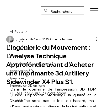
All Posts
Loubna diib
6 nov. 2025
9 min de lecture
All Posts
L'Ingénierie du Mouvement :
imprimante 3D
L'Analyse Technique
Filament 3D
Approfondie avant d'Acheter
Formation à l'impression 3D
concession 3D,
une Imprimante 3d Artillery
franchise
Sidewinder X4 Plus S1.
Impression 3D en ligne
Dans le domaine de l'impression 3D FDM 
CREALITY SPARKX i7 Color Combo
(Fused Deposition Modeling), la qualité et la 
CREALITY
vitesse ne sont pas le fruit du hasard, mais 
d'une ingénierie minutieuse de la cinématique et 