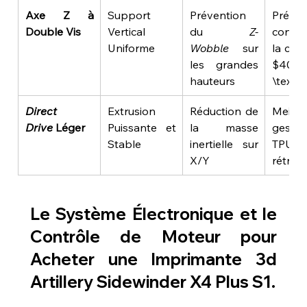
Axe Z à 
Support 
Prévention 
Précisi
Double Vis
Vertical 
du 
Z-
consta
Uniforme
Wobble
 sur 
la couc
les grandes 
$400\ 
hauteurs
\text
Direct 
Extrusion 
Réduction de 
Meilleu
Drive
 Léger
Puissante et 
la masse 
gestio
Stable
inertielle sur 
TPU e
X/Y
rétrac
Le Système Électronique et le 
Contrôle de Moteur pour 
Acheter une Imprimante 3d 
Artillery Sidewinder X4 Plus S1
.