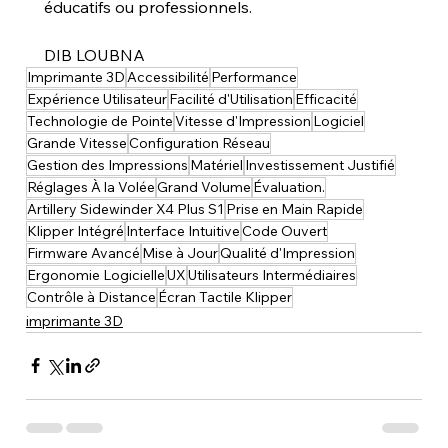
éducatifs ou professionnels.
DIB LOUBNA
Imprimante 3D
Accessibilité
Performance
Expérience Utilisateur
Facilité d'Utilisation
Efficacité
Technologie de Pointe
Vitesse d'Impression
Logiciel
Grande Vitesse
Configuration Réseau
Gestion des Impressions
Matériel
Investissement Justifié
Réglages À la Volée
Grand Volume
Évaluation.
Artillery Sidewinder X4 Plus S1
Prise en Main Rapide
Klipper Intégré
Interface Intuitive
Code Ouvert
Firmware Avancé
Mise à Jour
Qualité d'Impression
Ergonomie Logicielle
UX
Utilisateurs Intermédiaires
Contrôle à Distance
Écran Tactile Klipper
imprimante 3D