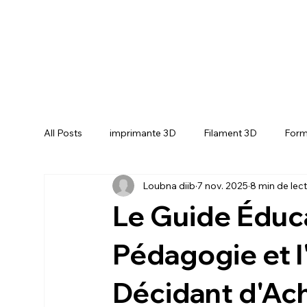
All Posts
imprimante 3D
Filament 3D
Form
Loubna diib
7 nov. 2025
8 min de lec
CREALITY SPARKX i7 Color Combo
CREALIT
Le Guide Éducat
Pédagogie et 
Décidant d'Ac