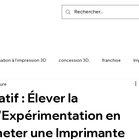
ation à l'impression 3D
concession 3D,
franchise
Im
ture
Y
SNAPMAKER U1
if : Élever la
l'Expérimentation en
heter une Imprimante