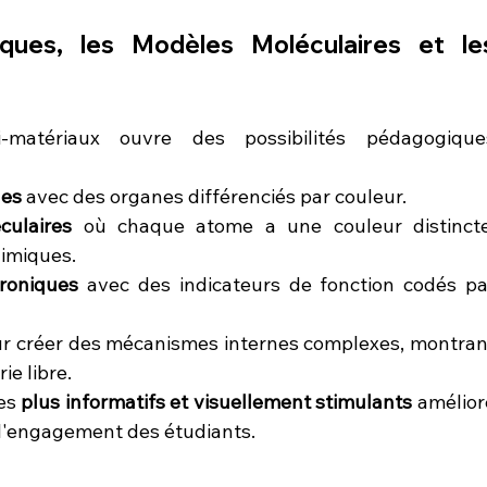
ues, les Modèles Moléculaires et les
ti-matériaux ouvre des possibilités pédagogiques
ues
 avec des organes différenciés par couleur.
ulaires
 où chaque atome a une couleur distincte,
himiques.
troniques
 avec des indicateurs de fonction codés par
ur créer des mécanismes internes complexes, montrant
ie libre.
es 
plus informatifs et visuellement stimulants
 amélior
 l'engagement des étudiants.