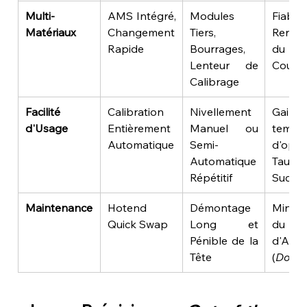
Multi-
AMS Intégré, 
Modules 
Fiabil
Matériaux
Changement 
Tiers, 
Rentabi
Rapide
Bourrages, 
du M
Lenteur de 
Couleu
Calibrage
Facilité 
Calibration 
Nivellement 
Gain
d'Usage
Entièrement 
Manuel ou 
temps 
Automatique
Semi-
d'opéra
Automatique 
Taux
Répétitif
Succès
Maintenance
Hotend 
Démontage 
Minimis
Quick Swap
Long et 
du T
Pénible de la 
d'Arrêt
Tête
(
Down