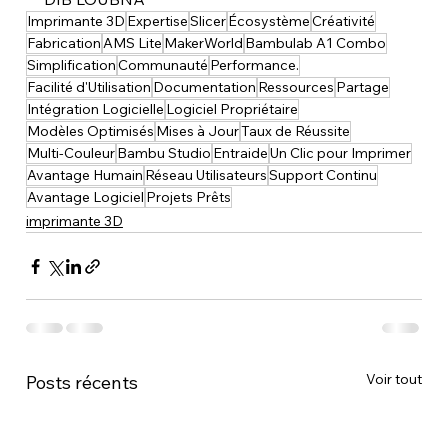
Imprimante 3D
Expertise
Slicer
Écosystème
Créativité
Fabrication
AMS Lite
MakerWorld
Bambulab A1 Combo
Simplification
Communauté
Performance.
Facilité d'Utilisation
Documentation
Ressources
Partage
Intégration Logicielle
Logiciel Propriétaire
Modèles Optimisés
Mises à Jour
Taux de Réussite
Multi-Couleur
Bambu Studio
Entraide
Un Clic pour Imprimer
Avantage Humain
Réseau Utilisateurs
Support Continu
Avantage Logiciel
Projets Prêts
imprimante 3D
Voir tout
Posts récents