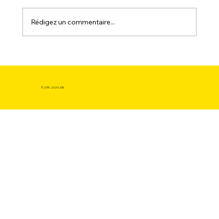
Rédigez un commentaire...
L'Adoption Facile : L'Expérience
Utilisateur Révolutionnaire, un Critère
Essentiel pour Acheter une imprimante
© 2015- 2025 LV3D
3D Bambulab en France ?