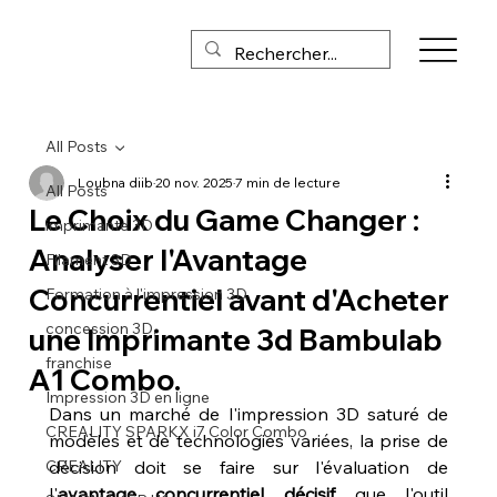
All Posts
Loubna diib
20 nov. 2025
7 min de lecture
All Posts
Le Choix du Game Changer :
imprimante 3D
Analyser l'Avantage
Filament 3D
Concurrentiel avant d'Acheter
Formation à l'impression 3D
concession 3D,
une Imprimante 3d Bambulab
franchise
A1 Combo.
Impression 3D en ligne
Dans un marché de l'impression 3D saturé de 
CREALITY SPARKX i7 Color Combo
modèles et de technologies variées, la prise de 
CREALITY
décision doit se faire sur l'évaluation de 
l'
avantage concurrentiel décisif
 que l'outil 