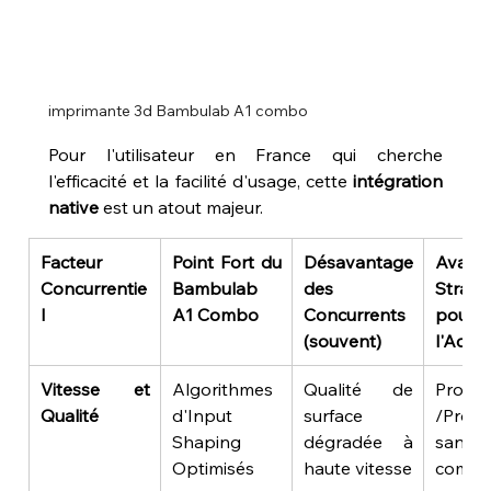
imprimante 3d Bambulab A1 combo
Pour l'utilisateur en France qui cherche 
l'efficacité et la facilité d'usage, cette 
intégration 
native
 est un atout majeur.
Facteur 
Point Fort du 
Désavantage 
Avanta
Concurrentie
Bambulab 
des 
Stratég
l
A1 Combo
Concurrents 
pour 
(souvent)
l'Ache
Vitesse et 
Algorithmes 
Qualité de 
Proto
Qualité
d'Input 
surface 
/Produ
Shaping 
dégradée à 
sans 
Optimisés
haute vitesse
compr