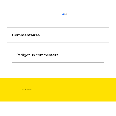
Commentaires
Rédigez un commentaire...
L'Autonomie en Expédition : Comment
l'imprimante 3D meilleur rapport
qualité prix Devient l'Outil de Survie.
© 2015- 2025 LV3D