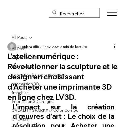
All Posts
Loubna diib
20 nov. 2025
7 min de lecture
All Posts
L'atelier numérique :
imprimante 3D
Révolutionner la sculpture et le
Filament 3D
design en choisissant
Formation à l'impression 3D
concession 3D,
d'Acheter une imprimante 3D
franchise
en ligne chez LV3D.
Impression 3D en ligne
L'impact sur la création 
CREALITY SPARKX i7 Color Combo
d'œuvres d'art : Le choix de la 
CREALITY
résolution pour Acheter une 