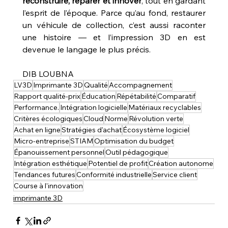
reconstruire, réparer et innover
, tout en gardant 
l’esprit de l’époque. Parce qu’au fond, restaurer 
un véhicule de collection, c’est aussi raconter 
une histoire — et l’impression 3D en est 
devenue le langage le plus précis.
DIB LOUBNA
LV3D
Imprimante 3D
Qualité
Accompagnement
Rapport qualité-prix
Éducation
Répétabilité
Comparatif
Performance.
Intégration logicielle
Matériaux recyclables
Critères écologiques
Cloud
Norme
Révolution verte
Achat en ligne
Stratégies d'achat
Écosystème logiciel
Micro-entreprise
STIAM
Optimisation du budget
Épanouissement personnel
Outil pédagogique
Intégration esthétique
Potentiel de profit
Création autonome
Tendances futures
Conformité industrielle
Service client
Course à l'innovation
imprimante 3D