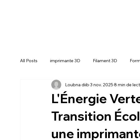
All Posts
imprimante 3D
Filament 3D
Form
Loubna diib
3 nov. 2025
8 min de lec
CREALITY SPARKX i7 Color Combo
CREALIT
L'Énergie Verte
Transition Éco
une imprimante