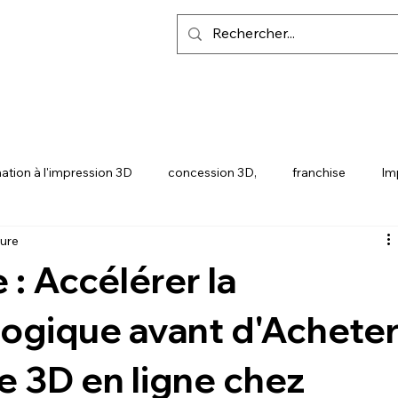
ation à l'impression 3D
concession 3D,
franchise
Im
ture
Y
SNAPMAKER U1
 : Accélérer la
logique avant d'Achete
 3D en ligne chez