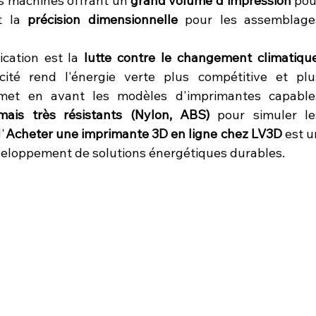
les machines offrant un 
grand volume d'impression
 pou
t la 
précision dimensionnelle
 pour les assemblages
cation est la 
lutte contre le changement climatiqu
cité rend l'énergie verte plus compétitive et plus
 met en avant les modèles d'imprimantes capables
mais très résistants (Nylon, ABS)
 pour simuler les
'
Acheter une imprimante 3D en ligne chez LV3D
 est u
veloppement de solutions énergétiques durables.