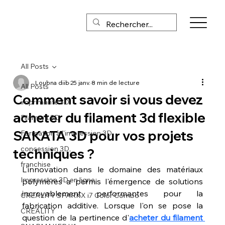
All Posts
Loubna diib
25 janv.
8 min de lecture
All Posts
Comment savoir si vous devez
imprimante 3D
acheter du filament 3d flexible
Filament 3D
SAKATA 3D pour vos projets
Formation à l'impression 3D
concession 3D,
techniques ?
franchise
L'innovation dans le domaine des matériaux 
Impression 3D en ligne
polymères a permis l'émergence de solutions 
incroyablement performantes pour la 
CREALITY SPARKX i7 Color Combo
fabrication additive. Lorsque l'on se pose la 
CREALITY
question de la pertinence d'
acheter du filament 