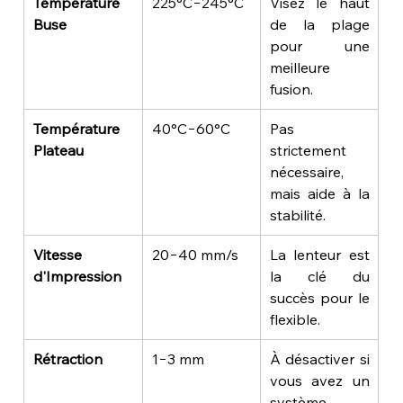
Température 
225°C−245°C
Visez le haut 
Buse
de la plage 
pour une 
meilleure 
fusion.
Température 
40°C−60°C
Pas 
Plateau
strictement 
nécessaire, 
mais aide à la 
stabilité.
Vitesse 
20−40 mm/s
La lenteur est 
d'Impression
la clé du 
succès pour le 
flexible.
Rétraction
1−3 mm
À désactiver si 
vous avez un 
système 