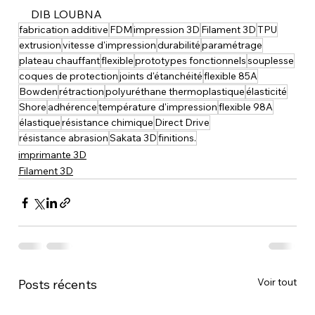
DIB LOUBNA
fabrication additive
FDM
impression 3D
Filament 3D
TPU
extrusion
vitesse d'impression
durabilité
paramétrage
plateau chauffant
flexible
prototypes fonctionnels
souplesse
coques de protection
joints d'étanchéité
flexible 85A
Bowden
rétraction
polyuréthane thermoplastique
élasticité
Shore
adhérence
température d'impression
flexible 98A
élastique
résistance chimique
Direct Drive
résistance abrasion
Sakata 3D
finitions.
imprimante 3D
Filament 3D
Voir tout
Posts récents