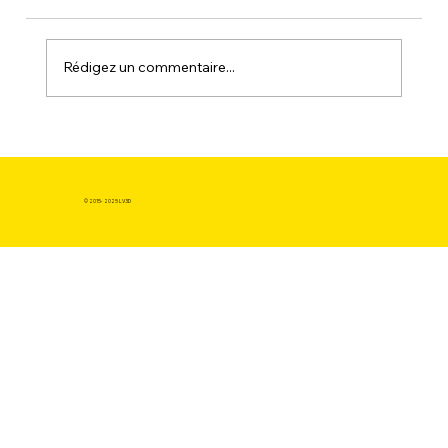
Rédigez un commentaire...
Pourquoi acheter une imprimante 3D
Bambu Lab en FRANCE aujourd'hui ?
© 2015- 2025 LV3D