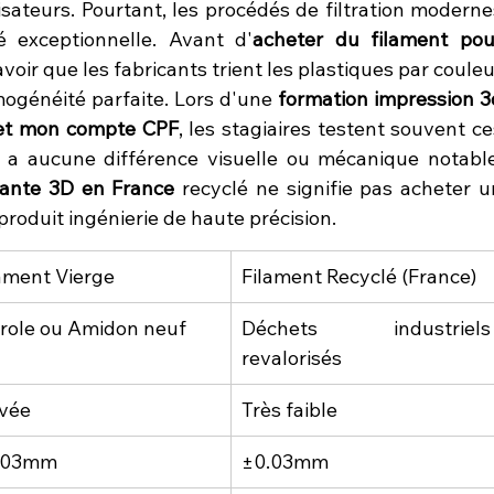
lisateurs. Pourtant, les procédés de filtration modernes
é exceptionnelle. Avant d'
acheter du filament pour
 savoir que les fabricants trient les plastiques par couleu
ogénéité parfaite. Lors d'une 
formation impression 3d
 et mon compte CPF
, les stagiaires testent souvent ce
mante 3D en France
 recyclé ne signifie pas acheter un
roduit ingénierie de haute précision.
ament Vierge
Filament Recyclé (France)
role ou Amidon neuf
Déchets industriels 
revalorisés
evée
Très faible
.03mm
±0.03mm