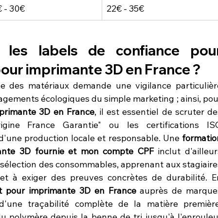
 - 30€
22€ - 35€
 les labels de confiance pour
pour imprimante 3D en France ?
e des matériaux demande une vigilance particulière
agements écologiques du simple marketing ; ainsi, pour
mprimante 3D en France
, il est essentiel de scruter de
igine France Garantie" ou les certifications ISO
d'une production locale et responsable. Une 
formation
ante 3D fournie et mon compte CPF
 inclut d'ailleur
 sélection des consommables, apprenant aux stagiaires
t à exiger des preuves concrètes de durabilité. En
nt pour imprimante 3D en France
 auprès de marques
d'une traçabilité complète de la matière première,
u polymère depuis la benne de tri jusqu'à l'enrouleur