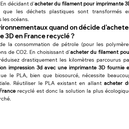
 En décidant d'
acheter du filament pour imprimante 3D
ure que les déchets plastiques sont transformés en
s les océans.
vironnementaux quand on décide d'acheter
e 3D en France recyclé ?
 de la consommation de pétrole (pour les polymères
ons de CO2​. En choisissant d'
acheter du filament pour
réduisez drastiquement les kilomètres parcourus par
ion impression 3d avec une imprimante 3D fournie et
ue le PLA, bien que biosourcé, nécessite beaucoup
iale. Réutiliser le PLA existant en allant 
acheter du
France
 recyclé est donc la solution la plus écologique
rché.