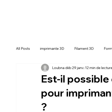
All Posts
imprimante 3D
Filament 3D
Form
Loubna diib
29 janv.
12 min de lectur
CREALITY SPARKX i7 Color Combo
CREALIT
Est-il possible
pour impriman
?