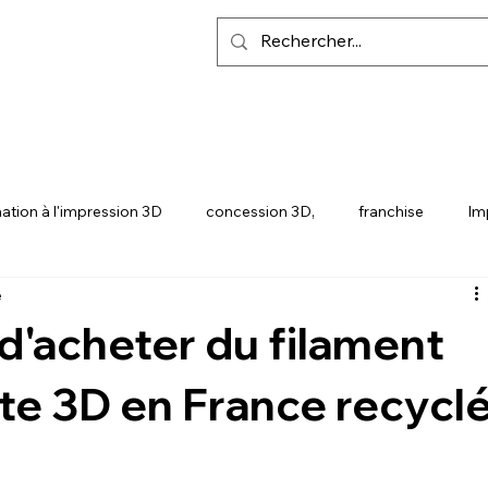
ation à l'impression 3D
concession 3D,
franchise
Im
e
Y
SNAPMAKER U1
 d'acheter du filament
te 3D en France recycl