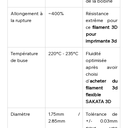
de la bobine
Allongement à 
~400%
Résistance 
la rupture
extrême pour 
ce 
filament 3D 
pour 
imprimante 3d
Température 
220°C - 235°C
Fluidité 
de buse
optimisée 
après avoir 
choisi 
d'
acheter du 
filament 3d 
flexible 
SAKATA 3D
Diamètre
1.75mm / 
Tolérance de 
2.85mm
+/- 0.03mm 
pour une 