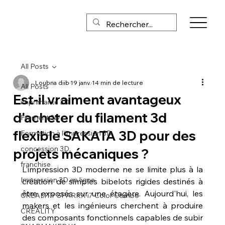
All Posts
Loubna diib
19 janv.
14 min de lecture
All Posts
Est-il vraiment avantageux
imprimante 3D
d'acheter du filament 3d
Filament 3D
flexible SAKATA 3D pour des
Formation à l'impression 3D
concession 3D,
projets mécaniques ?
franchise
L'impression 3D moderne ne se limite plus à la 
Impression 3D en ligne
création de simples bibelots rigides destinés à 
être exposés sur une étagère. Aujourd'hui, les 
CREALITY SPARKX i7 Color Combo
makers et les ingénieurs cherchent à produire 
CREALITY
des composants fonctionnels capables de subir 