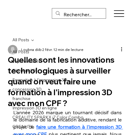
All Posts
Loubna diib
2 févr.
12 min de lecture
All Posts
Quelles sont les innovations
imprimante 3D
technologiques à surveiller
Filament 3D
quand on veut faire une
Formation à l'impression 3D
concession 3D,
formation à l'impression 3D
franchise
avec mon CPF ?
Impression 3D en ligne
L'année 2026 marque un tournant décisif dans 
CREALITY SPARKX i7 Color Combo
le domaine de la fabrication additive, rendant le 
CREALITY
projet de 
faire une formation à l'impression 3D 
avec mon CPF
 plus pertinent que jamais. Nous 