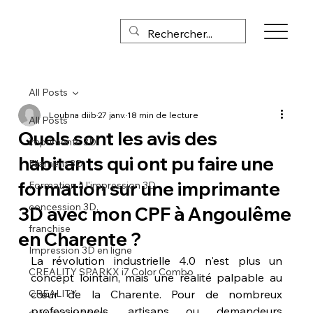
All Posts
Loubna diib
27 janv.
18 min de lecture
All Posts
Quels sont les avis des
imprimante 3D
habitants qui ont pu faire une
Filament 3D
formation sur une imprimante
Formation à l'impression 3D
concession 3D,
3D avec mon CPF à Angoulême
franchise
en Charente ?
Impression 3D en ligne
La révolution industrielle 4.0 n'est plus un 
CREALITY SPARKX i7 Color Combo
concept lointain, mais une réalité palpable au 
CREALITY
cœur de la Charente. Pour de nombreux 
professionnels, artisans ou demandeurs 