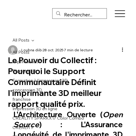
All Posts
Loubna diib
28 oct. 2025
7 min de lecture
All Posts
Le Pouvoir du Collectif :
imprimante 3D
Pourquoi le Support
Filament 3D
Communautaire Définit
Formation à l'impression 3D
concession 3D,
l'imprimante 3D meilleur
franchise
rapport qualité prix.
Impression 3D en ligne
L'Architecture Ouverte (
Open 
CREALITY SPARKX i7 Color Combo
Source
) : L'Assurance 
CREALITY
Longévité de l'
imprimante 3D 