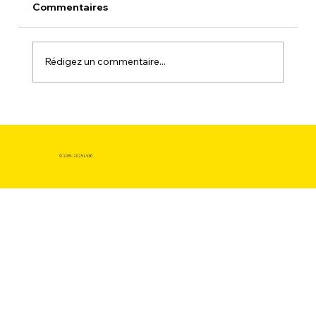
Commentaires
Rédigez un commentaire...
Le Laboratoire du Futur : L'imprimante
3D meilleur rapport qualité prix au
Cœur de la Révolution STEAM.
© 2015- 2025 LV3D