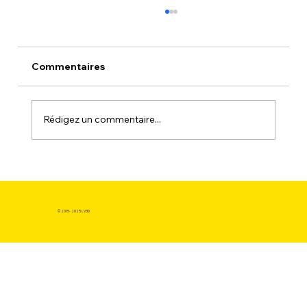
Commentaires
Rédigez un commentaire...
Au-Delà du Coût : L'Aube de
l'Autonomie Créative grâce à
l'imprimante 3D meilleur rapport
© 2015- 2025 LV3D
qualité prix.