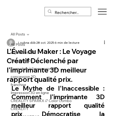
All Posts
Loubna diib
28 oct. 2025
6 min de lecture
All Posts
L'Éveil du Maker : Le Voyage
imprimante 3D
Créatif Déclenché par
Filament 3D
l'imprimante 3D meilleur
Formation à l'impression 3D
concession 3D,
rapport qualité prix.
franchise
Le Mythe de l'Inaccessible : 
Impression 3D en ligne
Comment l'
imprimante 3D 
CREALITY SPARKX i7 Color Combo
meilleur rapport qualité 
CREALITY
prix
 Démocratise la 