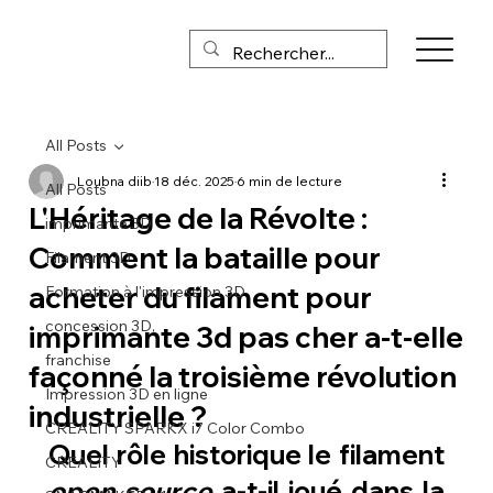
All Posts
Loubna diib
18 déc. 2025
6 min de lecture
All Posts
L'Héritage de la Révolte :
imprimante 3D
Comment la bataille pour
Filament 3D
acheter du filament pour
Formation à l'impression 3D
concession 3D,
imprimante 3d pas cher a-t-elle
franchise
façonné la troisième révolution
Impression 3D en ligne
industrielle ?
CREALITY SPARKX i7 Color Combo
Quel rôle historique le filament 
CREALITY
open source
 a-t-il joué dans la 