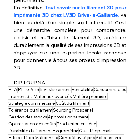
En définitive, 
Tout savoir sur le filament 3D pour 
imprimante 3D chez LV3D Brive-la-Gaillarde.
 va 
bien au-delà d’un simple sujet informatif. C’est 
une démarche complète pour comprendre, 
choisir et maîtriser le filament 3D, améliorer 
durablement la qualité de ses impressions 3D et 
s’appuyer sur une expertise locale reconnue 
pour donner vie à tous ses projets d’impression 
3D.
DIB LOUBNA
PLA
PETG
ABS
Investissement
Rentabilité
Consommables
Filament 3D
Matériaux avancés
Matière première
Stratégie commerciale
Coût du filament
Tolérance du filament
Sourcing
Prosperité.
Gestion des stocks
Approvisionnement
Optimisation des coûts
Production en série
Durabilité du filament
Hygrométrie
Qualité optimale
Efficacité opérationnelle
Compétitivité prix
Achat en vrac