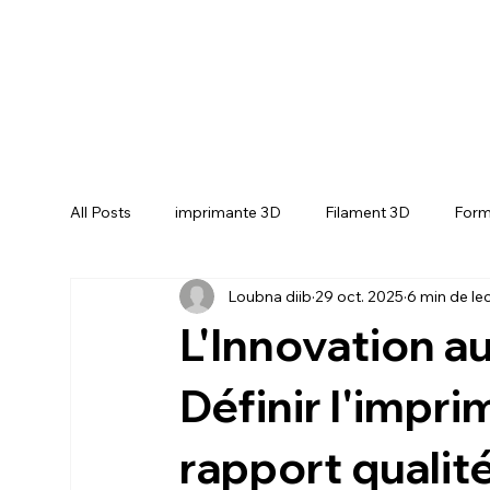
All Posts
imprimante 3D
Filament 3D
Form
Loubna diib
29 oct. 2025
6 min de le
CREALITY SPARKX i7 Color Combo
CREALIT
L'Innovation au
Définir l'impr
rapport qualité