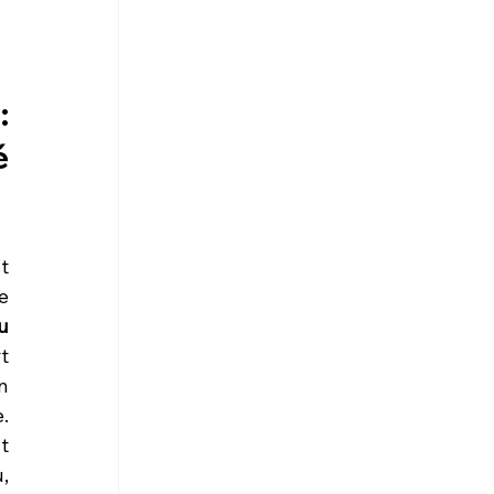
 
 
 
 
 
 
qualité-prix se traduit par la possibilité d'offrir aux étudiants et aux chirurgiens un 
 
 
 