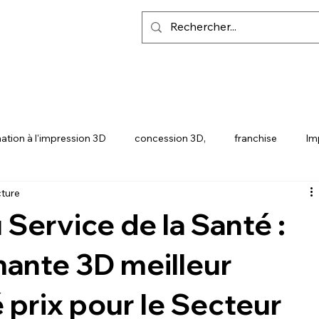
ation à l'impression 3D
concession 3D,
franchise
Im
cture
Y
SNAPMAKER U1
 Service de la Santé :
imante 3D meilleur
 prix pour le Secteur