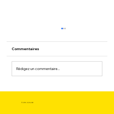
Commentaires
Rédigez un commentaire...
Est-il possible de trouver une bobine
de filament 3d au meilleur prix sans
sacrifier la qualité ?
© 2015- 2025 LV3D