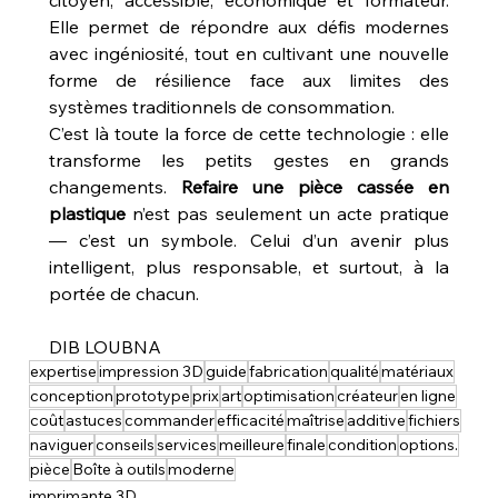
Elle permet de répondre aux défis modernes 
avec ingéniosité, tout en cultivant une nouvelle 
forme de résilience face aux limites des 
systèmes traditionnels de consommation.
C’est là toute la force de cette technologie : elle 
transforme les petits gestes en grands 
changements. 
Refaire une pièce cassée en 
plastique
 n’est pas seulement un acte pratique 
— c’est un symbole. Celui d’un avenir plus 
intelligent, plus responsable, et surtout, à la 
portée de chacun.
DIB LOUBNA
expertise
impression 3D
guide
fabrication
qualité
matériaux
conception
prototype
prix
art
optimisation
créateur
en ligne
coût
astuces
commander
efficacité
maîtrise
additive
fichiers
naviguer
conseils
services
meilleure
finale
condition
options.
pièce
Boîte à outils
moderne
imprimante 3D