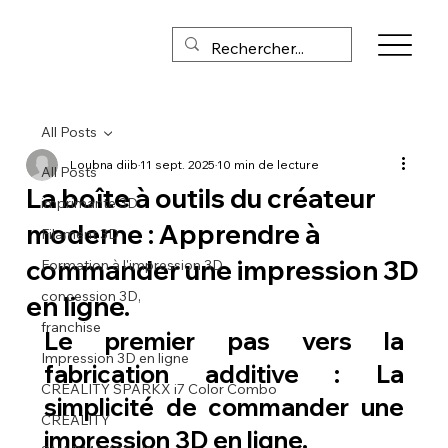
All Posts
Loubna diib
11 sept. 2025
10 min de lecture
All Posts
La boîte à outils du créateur
imprimante 3D
moderne : Apprendre à
Filament 3D
commander une impression 3D
Formation à l'impression 3D
concession 3D,
en ligne.
franchise
Le premier pas vers la 
Impression 3D en ligne
fabrication additive : La 
CREALITY SPARKX i7 Color Combo
simplicité de commander une 
CREALITY
impression 3D en ligne.