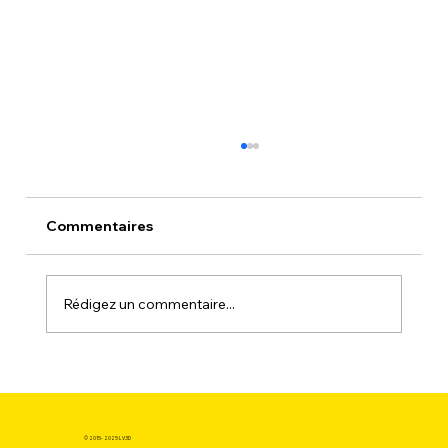
Commentaires
Rédigez un commentaire...
La Science des Matériaux : Le Guide
Technique Ultime pour Acheter du
filament pour imprimante 3d pas cher
© 2015- 2025 LV3D
sans Fausser les Propriétés de votre