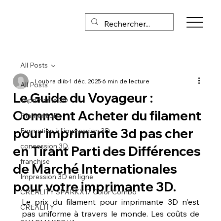
All Posts
Loubna diib
1 déc. 2025
6 min de lecture
All Posts
Le Guide du Voyageur :
imprimante 3D
Comment Acheter du filament
Filament 3D
pour imprimante 3d pas cher
Formation à l'impression 3D
concession 3D,
en Tirant Parti des Différences
franchise
de Marché Internationales
Impression 3D en ligne
pour votre imprimante 3D.
CREALITY SPARKX i7 Color Combo
Le prix du filament pour imprimante 3D n'est 
CREALITY
pas uniforme à travers le monde. Les coûts de 