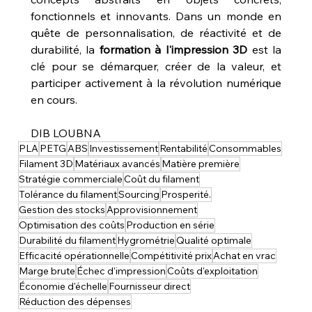
fonctionnels et innovants. Dans un monde en 
quête de personnalisation, de réactivité et de 
durabilité, la 
formation à l'impression 3D
 est la 
clé pour se démarquer, créer de la valeur, et 
participer activement à la révolution numérique 
en cours.
DIB LOUBNA
PLA
PETG
ABS
Investissement
Rentabilité
Consommables
Filament 3D
Matériaux avancés
Matière première
Stratégie commerciale
Coût du filament
Tolérance du filament
Sourcing
Prosperité.
Gestion des stocks
Approvisionnement
Optimisation des coûts
Production en série
Durabilité du filament
Hygrométrie
Qualité optimale
Efficacité opérationnelle
Compétitivité prix
Achat en vrac
Marge brute
Échec d'impression
Coûts d'exploitation
Économie d'échelle
Fournisseur direct
Réduction des dépenses