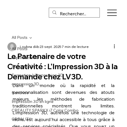
All Posts
Loubna diib
23 sept. 2025
7 min de lecture
All Posts
Le Partenaire de votre
imprimante 3D
Créativité : L'Impression 3D à la
Filament 3D
Demande chez LV3D.
Formation à l'impression 3D
concession 3D,
Dans un monde où la rapidité et la 
personnalisation sont devenues des atouts 
franchise
majeurs, les méthodes de fabrication 
Impression 3D en ligne
traditionnelles montrent leurs limites. 
CREALITY SPARKX i7 Color Combo
L'impression 3D, autrefois une technologie de 
CREALITY
niche, est aujourd'hui accessible à tous grâce à 
des services spécialisés. Que vous soyez un 