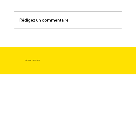
Rédigez un commentaire...
La passerelle vers la production : Le
guide pour commander une
impression 3D en ligne.
© 2015- 2025 LV3D