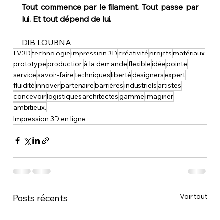
Tout commence par le filament. Tout passe par 
lui. Et tout dépend de lui.
DIB LOUBNA
LV3D
technologie
impression 3D
créativité
projets
matériaux
prototype
production
à la demande
flexible
idée
pointe
service
savoir-faire
techniques
liberté
designers
expert
fluidité
innover
partenaire
barrières
industriels
artistes
concevoir
logistiques
architectes
gamme
imaginer
ambitieux.
Impression 3D en ligne
Voir tout
Posts récents