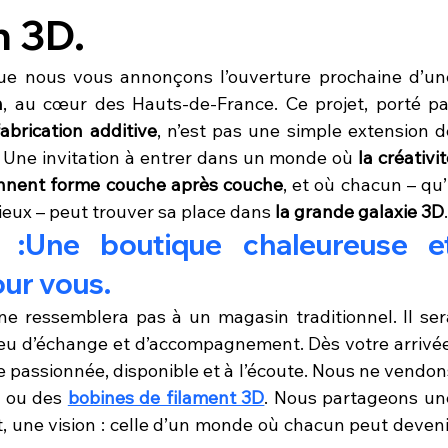
n 3D.
n
, au cœur des Hauts-de-France. Ce projet, porté par
fabrication additive
, n’est pas une simple extension de
n. Une invitation à entrer dans un monde où 
la créativit
ennent forme couche après couche
, et où chacun – qu’i
ieux – peut trouver sa place dans 
la grande galaxie 3D
.
 :Une boutique chaleureuse et
ur vous.
e ressemblera pas à un magasin traditionnel. Il sera
eu d’échange et d’accompagnement. Dès votre arrivée,
e passionnée, disponible et à l’écoute. Nous ne vendons
D
 ou des 
bobines de filament 3D
. Nous partageons une
ut, une vision : celle d’un monde où chacun peut devenir