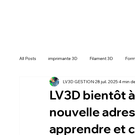
All Posts
imprimante 3D
Filament 3D
Form
LV3D GESTION
28 juil. 2025
4 min de
CREALITY SPARKX i7 Color Combo
CREALIT
LV3D bientôt à
nouvelle adres
apprendre et cr