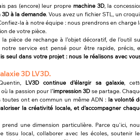
is pas (encore) leur propre 
machine 3D
, la concessio
n 3D à la demande
. Vous avez un fichier STL, un croqui
fiez-la à notre équipe : nous prendrons en charge la
tion de votre pièce.
la pièce de rechange à l’objet décoratif, de l’outil sur
otre service est pensé pour être rapide, précis, et
s seul dans votre projet : nous le réalisons avec vous,
galaxie 3D LV3D.
Quentin, 
LV3D continue d’élargir sa galaxie
, cett
où la passion pour l’
impression 3D
 se partage. Chaque
is toutes ont en commun un même ADN : 
la volonté d
aloriser la créativité locale, et d’accompagner chaque
prend une dimension particulière. Parce qu'ici, nous
 tissu local, collaborer avec les écoles, soutenir les