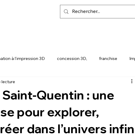
ation à l'impression 3D
concession 3D,
franchise
Im
 lecture
Y
SNAPMAKER U1
 Saint-Quentin : une
se pour explorer,
éer dans l’univers infin