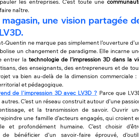
épauler les entreprises. C’est toute une 
communauté
aire naître.
n magasin, une vision partagée de
 LV3D.
nt-Quentin ne marque pas simplement l’ouverture d’un
bolise un changement de paradigme. Elle incarne une
e entrer la 
technologie de l’impression 3D dans la vie
rtisans, des enseignants, des entrepreneurs et de tous
ojet va bien au-delà de la dimension commerciale : il
rritorial et pédagogique.
vend de l'impression 3D avec LV3D ?
 Parce que LV3D
autres. C’est un réseau construit autour d’une passion
rentissage, et la transmission de savoir. Ouvrir une
rejoindre une famille d’acteurs engagés, qui croient en
ble et profondément humaine. C’est choisir d’être
 bénéficier d’un savoir-faire éprouvé, d’outils