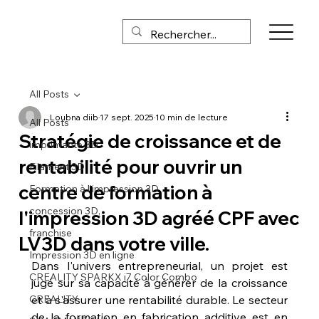
All Posts
Loubna diib
17 sept. 2025
10 min de lecture
All Posts
Stratégie de croissance et de
imprimante 3D
rentabilité pour ouvrir un
Filament 3D
centre de formation à
Formation à l'impression 3D
concession 3D,
l'impression 3D agréé CPF avec
franchise
LV3D dans votre ville.
Impression 3D en ligne
Dans l'univers entrepreneurial, un projet est 
CREALITY SPARKX i7 Color Combo
jugé sur sa capacité à générer de la croissance 
CREALITY
et à s'assurer une rentabilité durable. Le secteur 
de la formation en fabrication additive est en 