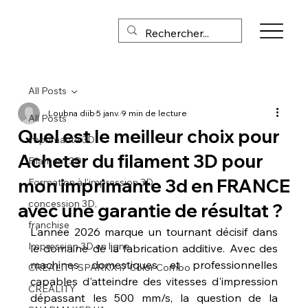
All Posts
Loubna diib
5 janv.
9 min de lecture
All Posts
Quel est le meilleur choix pour
imprimante 3D
Acheter du filament 3D pour
Filament 3D
mon imprimante 3d en FRANCE
Formation à l'impression 3D
concession 3D,
avec une garantie de résultat ?
franchise
L'année 2026 marque un tournant décisif dans 
Impression 3D en ligne
le domaine de la fabrication additive. Avec des 
machines domestiques et professionnelles 
CREALITY SPARKX i7 Color Combo
capables d'atteindre des vitesses d'impression 
CREALITY
dépassant les 500 mm/s, la question de la 