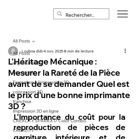
All Posts
Loubna diib
4 nov. 2025
8 min de lecture
All Posts
L'Héritage Mécanique :
imprimante 3D
Mesurer la Rareté de la Pièce
Filament 3D
avant de se demander Quel est
Formation à l'impression 3D
concession 3D,
le prix d'une bonne imprimante
franchise
3D ?
Impression 3D en ligne
L'Importance du coût pour la 
CREALITY SPARKX i7 Color Combo
reproduction de pièces de 
CREALITY
garniture intérieure et de 