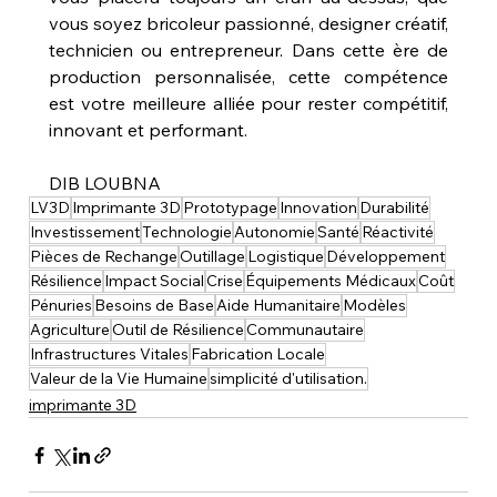
vous soyez bricoleur passionné, designer créatif, 
technicien ou entrepreneur. Dans cette ère de 
production personnalisée, cette compétence 
est votre meilleure alliée pour rester compétitif, 
innovant et performant.
DIB LOUBNA
LV3D
Imprimante 3D
Prototypage
Innovation
Durabilité
Investissement
Technologie
Autonomie
Santé
Réactivité
Pièces de Rechange
Outillage
Logistique
Développement
Résilience
Impact Social
Crise
Équipements Médicaux
Coût
Pénuries
Besoins de Base
Aide Humanitaire
Modèles
Agriculture
Outil de Résilience
Communautaire
Infrastructures Vitales
Fabrication Locale
Valeur de la Vie Humaine
simplicité d'utilisation.
imprimante 3D