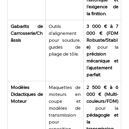
l'exigence de 
la finition
.
Gabarits de 
Outils 
3 000 € à 7 
Carrosserie/Ch
d'alignement 
000 € (FDM 
âssis
pour soudure, 
Robuste/Stabl
guides de 
e)
 pour la 
pliage de tôle.
précision 
mécanique et 
l'ajustement 
parfait
.
Modèles 
Maquettes de 
2 500 € à 6 
Didactiques de 
moteurs en 
000 € (Multi-
Moteur
coupe et 
couleurs/FDM)
modèles de 
 pour la 
transmission 
pédagogie et 
pour 
la 
exposition.
transmission 