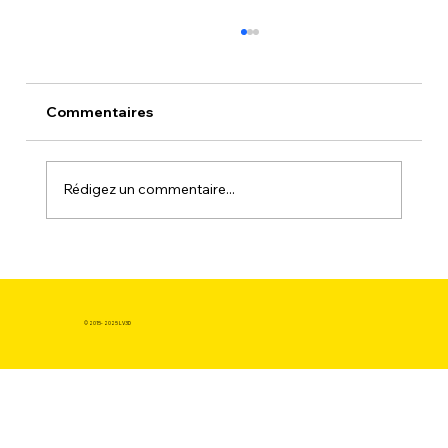
Commentaires
Rédigez un commentaire...
L'outil pédagogique du XXIe siècle :
Préparer les esprits de demain en
choisissant d'Acheter une imprimante
© 2015- 2025 LV3D
3D en ligne chez LV3D.