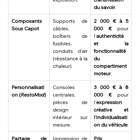
du savoir
.
Composants 
Supports de 
2 000 € à 5 
Sous Capot
câbles, 
000 €
 pour 
boîtiers de 
l'
authenticité 
fusibles, 
et la 
conduits d'air 
fonctionnalité 
(résistance à la 
du 
chaleur).
compartiment 
moteur
.
Personnalisati
Consoles 
3 000 € à 8 
on (
RestoMod
)
centrales, 
000 €
 pour 
pièces de 
l'
expression 
design 
créative et 
intérieur sur 
l'individualisati
mesure.
on du véhicule
.
Partage de 
Impression de 
Prix 