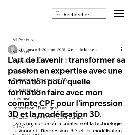
All Posts
Loubna diib
20 sept. 2025
10 min de lecture
All Posts
L'art de l'avenir : transformer sa
imprimante 3D
passion en expertise avec une
Filament 3D
formation pour quelle
Formation à l'impression 3D
concession 3D,
formation faire avec mon
franchise
compte CPF pour l'impression
Impression 3D en ligne
3D et la modélisation 3D.
CREALITY SPARKX i7 Color Combo
Dans un monde où la créativité et la technologie 
CREALITY
fusionnent, l'impression 3D et la modélisation 