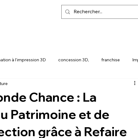
ation à l'impression 3D
concession 3D,
franchise
Im
ture
Y
SNAPMAKER U1
conde Chance : La
u Patrimoine et de
ection grâce à Refaire