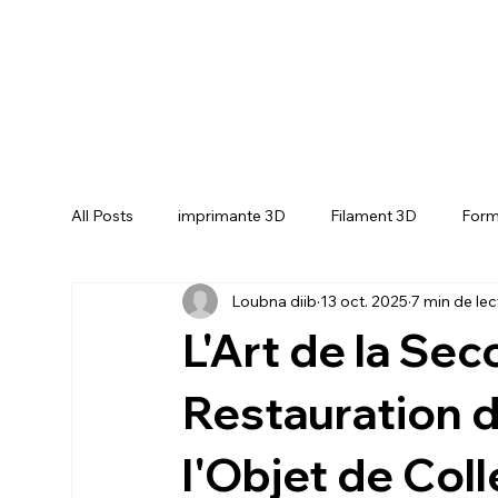
All Posts
imprimante 3D
Filament 3D
Form
Loubna diib
13 oct. 2025
7 min de lec
CREALITY SPARKX i7 Color Combo
CREALIT
L'Art de la Se
Restauration d
l'Objet de Coll