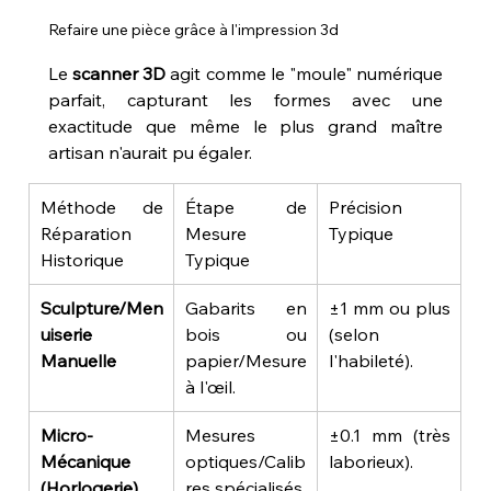
Refaire une pièce grâce à l'impression 3d
Le 
scanner 3D
 agit comme le "moule" numérique 
parfait, capturant les formes avec une 
exactitude que même le plus grand maître 
artisan n'aurait pu égaler.
Méthode de 
Étape de 
Précision 
Réparation 
Mesure 
Typique
Historique
Typique
Sculpture/Men
Gabarits en 
±1 mm ou plus 
uiserie 
bois ou 
(selon 
Manuelle
papier/Mesure 
l'habileté).
à l'œil.
Micro-
Mesures 
±0.1 mm (très 
Mécanique 
optiques/Calib
laborieux).
(Horlogerie)
res spécialisés.