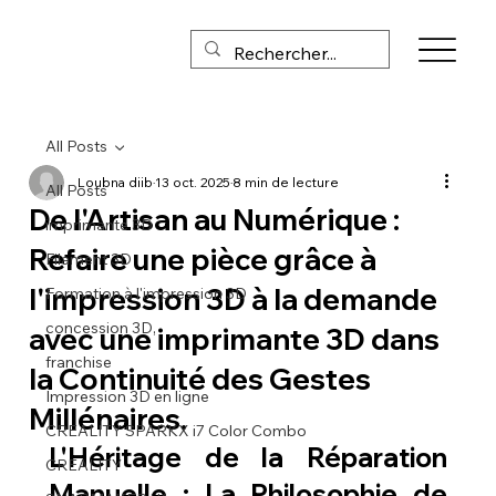
All Posts
Loubna diib
13 oct. 2025
8 min de lecture
All Posts
De l'Artisan au Numérique :
imprimante 3D
Refaire une pièce grâce à
Filament 3D
l'impression 3D à la demande
Formation à l'impression 3D
concession 3D,
avec une imprimante 3D dans
franchise
la Continuité des Gestes
Impression 3D en ligne
Millénaires.
CREALITY SPARKX i7 Color Combo
L'Héritage de la Réparation 
CREALITY
Manuelle : La Philosophie de 