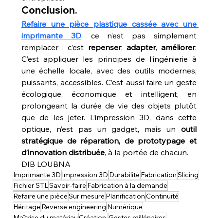
Conclusion.
Refaire une pièce plastique cassée avec une 
imprimante 3D
, ce n’est pas simplement 
remplacer : c’est 
repenser
, 
adapter
, 
améliorer
. 
C’est appliquer les principes de l’ingénierie à 
une échelle locale, avec des outils modernes, 
puissants, accessibles. C’est aussi faire un geste 
écologique, économique et intelligent, en 
prolongeant la durée de vie des objets plutôt 
que de les jeter. L’impression 3D, dans cette 
optique, n’est pas un gadget, mais un 
outil 
stratégique de réparation, de prototypage et 
d’innovation distribuée
, à la portée de chacun.
DIB LOUBNA
Imprimante 3D
Impression 3D
Durabilité
Fabrication
Slicing
Fichier STL
Savoir-faire
Fabrication à la demande
Refaire une pièce
Sur mesure
Planification
Continuité
Héritage
Reverse engineering
Numérique
Maîtrise du matériau
Création.
Gestes millénaires