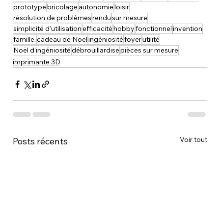
prototype
bricolage
autonomie
loisir
résolution de problèmes
rendu
sur mesure
simplicité d'utilisation
efficacité
hobby
fonctionnel
invention
famille.
cadeau de Noël
ingéniosité
foyer
utilité
Noël d'ingéniosité
débrouillardise
pièces sur mesure
imprimante 3D
Voir tout
Posts récents