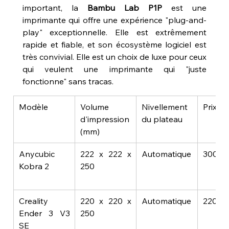
important, la 
Bambu Lab P1P
 est une 
imprimante qui offre une expérience "plug-and-
play" exceptionnelle. Elle est extrêmement 
rapide et fiable, et son écosystème logiciel est 
très convivial. Elle est un choix de luxe pour ceux 
qui veulent une imprimante qui "juste 
fonctionne" sans tracas.
Modèle
Volume 
Nivellement 
Prix ind
d'impression 
du plateau
(mm)
Anycubic 
222 x 222 x 
Automatique
300€
Kobra 2
250
Creality 
220 x 220 x 
Automatique
220€
Ender 3 V3 
250
SE