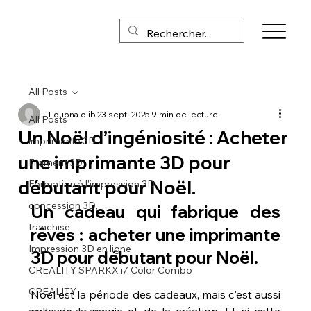
All Posts
Loubna diib
23 sept. 2025
9 min de lecture
All Posts
Un Noël d’ingéniosité : Acheter
imprimante 3D
une imprimante 3D pour
Filament 3D
débutant pour Noël.
Formation à l'impression 3D
concession 3D,
Un cadeau qui fabrique des 
franchise
rêves : acheter une imprimante 
Impression 3D en ligne
3D pour débutant pour Noël.
CREALITY SPARKX i7 Color Combo
CREALITY
Noël est la période des cadeaux, mais c'est aussi 
celle de la magie et de la création. Et si cette 