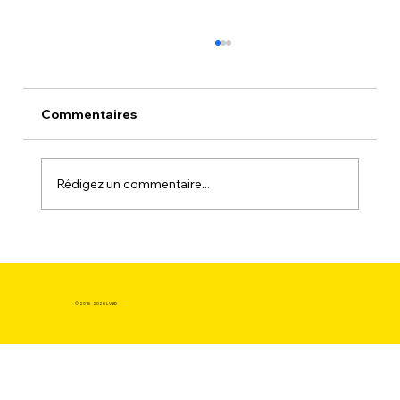
Commentaires
Rédigez un commentaire...
La Piste d'Essai de Demain :
L'Innovation Continue Déclenchée par
Acheter du Filament Professionnel
© 2015- 2025 LV3D
pour Imprimante 3D.