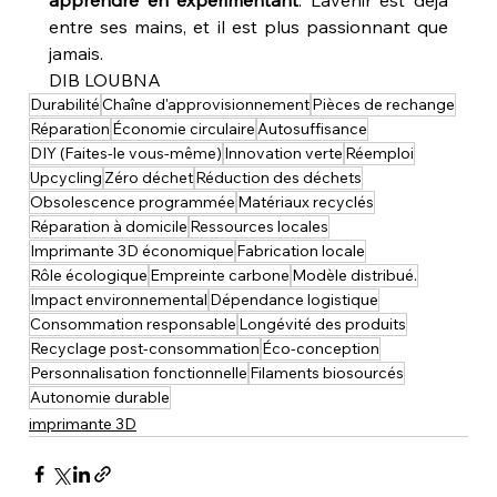
apprendre en expérimentant
. L’avenir est déjà 
entre ses mains, et il est plus passionnant que 
jamais.
DIB LOUBNA
Durabilité
Chaîne d'approvisionnement
Pièces de rechange
Réparation
Économie circulaire
Autosuffisance
DIY (Faites-le vous-même)
Innovation verte
Réemploi
Upcycling
Zéro déchet
Réduction des déchets
Obsolescence programmée
Matériaux recyclés
Réparation à domicile
Ressources locales
Imprimante 3D économique
Fabrication locale
Rôle écologique
Empreinte carbone
Modèle distribué.
Impact environnemental
Dépendance logistique
Consommation responsable
Longévité des produits
Recyclage post-consommation
Éco-conception
Personnalisation fonctionnelle
Filaments biosourcés
Autonomie durable
imprimante 3D