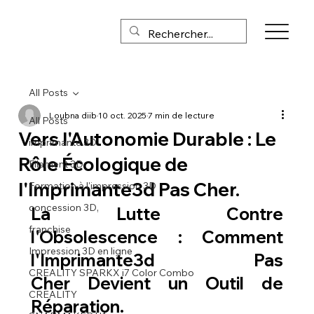
All Posts
Loubna diib
10 oct. 2025
7 min de lecture
All Posts
Vers l'Autonomie Durable : Le
imprimante 3D
Rôle Écologique de
Filament 3D
l'Imprimante3d Pas Cher.
Formation à l'impression 3D
concession 3D,
La Lutte Contre 
franchise
l'Obsolescence : Comment 
Impression 3D en ligne
l'
Imprimante3d Pas 
CREALITY SPARKX i7 Color Combo
Cher
 Devient un Outil de 
CREALITY
Réparation.