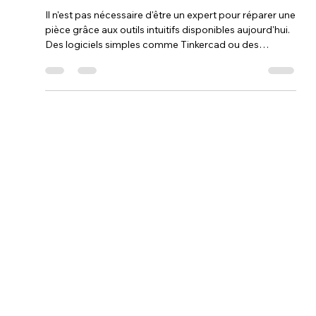
Comment faire pour refaire une
pièce avec une imprimante 3D
quand on n'est pas un expert ?
Il n'est pas nécessaire d'être un expert pour réparer une
pièce grâce aux outils intuitifs disponibles aujourd'hui.
Des logiciels simples comme Tinkercad ou des
banques de modèles gratuits en ligne permettent de
trouver ou de concevoir des solutions sans
compétences techniques avancées. De plus, les
imprimantes modernes et leurs profils pré-réglés
automatisent une grande partie du travail