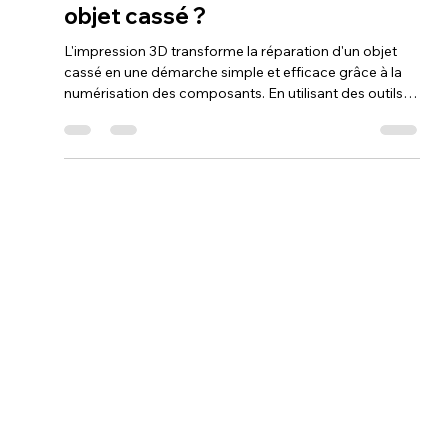
Loubna diib
19 janv.
13 min de lecture
Est-ce qu'on peut vraiment
refaire une pièce avec une
imprimante 3D pour réparer un
objet cassé ?
L'impression 3D transforme la réparation d'un objet
cassé en une démarche simple et efficace grâce à la
numérisation des composants. En utilisant des outils
de mesure et des logiciels de conception, il est
possible de recréer, voire d'améliorer la pièce originale