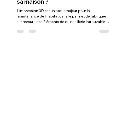
Loubna diib
19 janv.
11 min de lecture
Est-il indispensable de savoir
refaire une pièce avec une
imprimante 3D pour l'entretien de
sa maison ?
L'impression 3D est un atout majeur pour la
maintenance de l'habitat car elle permet de fabriquer
sur mesure des éléments de quincaillerie introuvables
à l'unité (attaches, joints, poignées). En intervenant
rapidement sur ces petites pannes, on évite la
dégradation progressive du logement et les dépenses
inutiles. Cette compétence transforme l'utilisateur en
un artisan autonome, capable de réaliser une
maintenance préventive et curative parfaitement
adaptée aux particularités