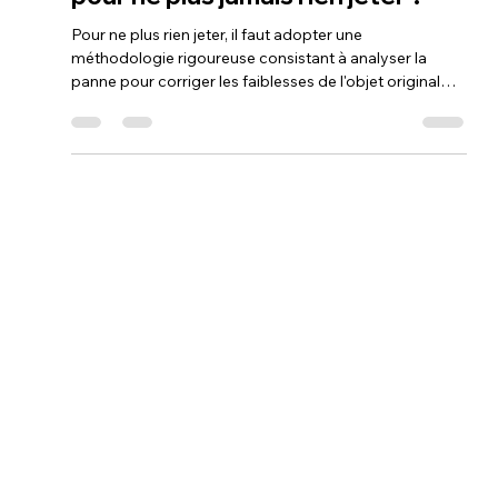
Loubna diib
19 janv.
10 min de lecture
Comment réussir à refaire une
pièce avec une imprimante 3D
pour ne plus jamais rien jeter ?
Pour ne plus rien jeter, il faut adopter une
méthodologie rigoureuse consistant à analyser la
panne pour corriger les faiblesses de l'objet original
lors de sa modélisation. En disposant d'une variété de
matériaux techniques adaptés à chaque usage
(flexibles ou rigides) et en exploitant les bibliothèques
de fichiers en ligne, on devient capable de réparer
durablement presque tout. Cette approche transforme
chaque objet cassé en un projet de conception