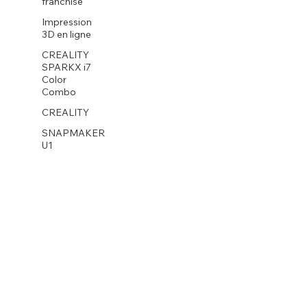
franchise
Impression
3D en ligne
CREALITY
SPARKX i7
Color
Combo
CREALITY
SNAPMAKER
U1