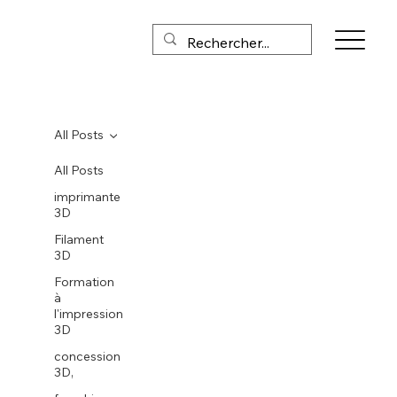
All Posts
All Posts
imprimante
3D
Filament
3D
Formation
à
l'impression
3D
concession
3D,