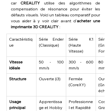
car 
CREALITY
 utilise des algorithmes de 
compensation de résonance pour éviter les 
défauts visuels. Voici un tableau comparatif pour 
vous aider à y voir clair avant d'
acheter une 
imprimante 3D CREALITY
 :
Caractéristiq
Série Ender 
Série K1 
Séri
ue
(Classique)
(Haute 
(Grand
Vitesse)
Format
Vitesse 
50 - 100 
300 - 600 
80 -
idéale
mm/s
mm/s
mm/s
Structure
Ouverte (i3)
Fermée 
Ouvert
(CoreXY)
(Grand
échelle
Usage 
Apprentissa
Professionne
Cospl
principal
ge et Hobby
l et Rapidité
Grande