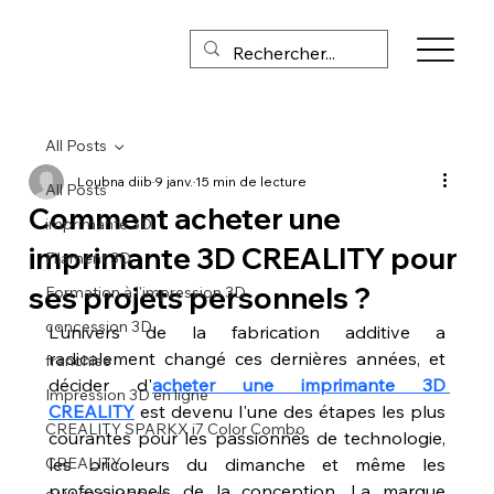
All Posts
Loubna diib
9 janv.
15 min de lecture
All Posts
Comment acheter une
imprimante 3D
imprimante 3D CREALITY pour
Filament 3D
ses projets personnels ?
Formation à l'impression 3D
concession 3D,
L'univers de la fabrication additive a 
radicalement changé ces dernières années, et 
franchise
décider d'
acheter une imprimante 3D 
Impression 3D en ligne
CREALITY
 est devenu l'une des étapes les plus 
CREALITY SPARKX i7 Color Combo
courantes pour les passionnés de technologie, 
CREALITY
les bricoleurs du dimanche et même les 
professionnels de la conception. La marque 