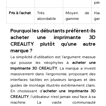
pièces
Prix à l'achat
Très 
Moyen de 
Haut
abordable
gamme
gamm
Pourquoi les débutants préfèrent-ils 
acheter une imprimante 3D 
CREALITY plutôt qu'une autre 
marque ?
La simplicité d'utilisation est l'argument massue 
qui pousse les néophytes à 
acheter une 
imprimante 3D CREALITY
. La marque a investi 
massivement dans l'ergonomie, proposant des 
interfaces tactiles en plusieurs langues et des 
guides de montage illustrés extrêmement clairs. 
En choisissant d'
acheter une imprimante 3D 
CREALITY
, l'utilisateur n'est jamais seul face à sa 
machine. La vaste communauté 