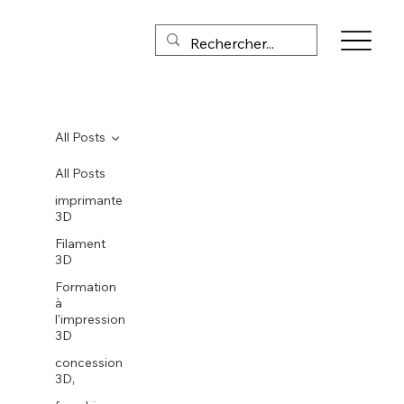
All Posts
All Posts
imprimante
3D
Filament
3D
Formation
à
l'impression
3D
concession
3D,