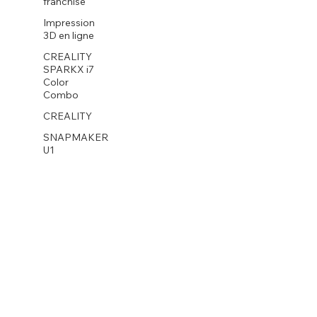
franchise
Impression
3D en ligne
CREALITY
SPARKX i7
Color
Combo
CREALITY
SNAPMAKER
U1