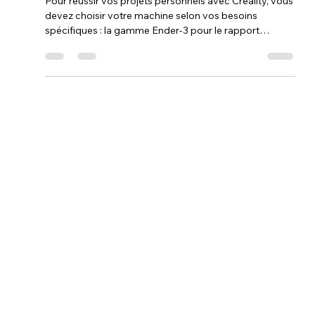
imprimante 3D CREALITY pour
ses projets personnels ?
Pour réussir vos projets personnels avec Creality, vous
devez choisir votre machine selon vos besoins
spécifiques : la gamme Ender-3 pour le rapport
qualité-prix et le bricolage, ou la série K1 pour les
matériaux techniques et la vitesse. L'essentiel est de
privilégier des options de confort comme le
nivellement automatique et un plateau flexible, qui
assurent une transition facile de l'idée à l'objet tout en
réduisant les erreurs techniques.