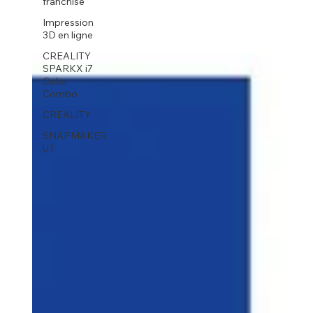
franchise
Impression
3D en ligne
CREALITY
SPARKX i7
Color
Combo
CREALITY
SNAPMAKER
U1