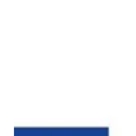
l'apprentissage repose sur la maîtrise des paramètres
de résistance mécanique. En 2026, la combinaison
d'une machine haute performance à 500 mm/s et de la
CAO sur Fusion 360 vous permet de concevoir des
pièces avec une précision de 0,02mm