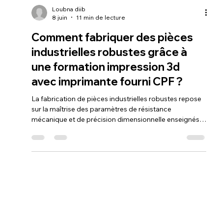
Loubna diib
8 juin
11 min de lecture
Comment fabriquer des pièces
industrielles robustes grâce à
une formation impression 3d
avec imprimante fourni CPF ?
La fabrication de pièces industrielles robustes repose
sur la maîtrise des paramètres de résistance
mécanique et de précision dimensionnelle enseignés
durant votre cursus CPF. En 2026, l'utilisation d'une
machine haute performance à 500 mm/s combinée à
la puissance de Fusion 360 vous permet de concevoir