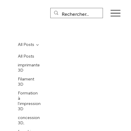
All Posts
All Posts
imprimante
3D
Filament
3D
Formation
à
l'impression
3D
concession
3D,