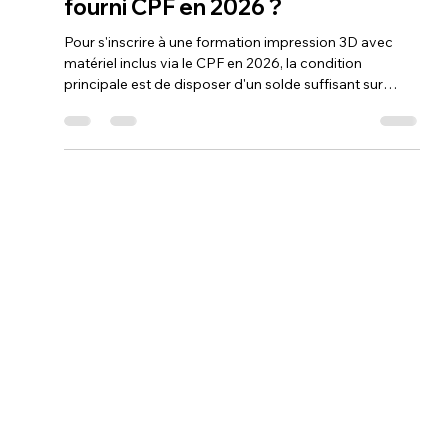
Loubna diib
13 mai
12 min de lecture
Quelles sont les conditions pour
s'inscrire à une formation
impression 3d avec imprimante
fourni CPF en 2026 ?
Pour s'inscrire à une formation impression 3D avec
matériel inclus via le CPF en 2026, la condition
principale est de disposer d'un solde suffisant sur
votre compte personnel de formation et de valider
votre identité via FranceConnect+. L'organisme choisi
doit impérativement détenir la certification Qualiopi et
proposer un cursus enregistré au Répertoire
Spécifique (RS), garantissant la reconnaissance de vos