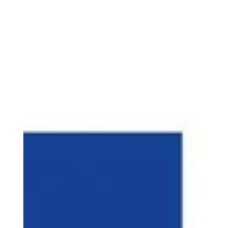
validez techniquement votre investissement. C'est
cette alliance entre un matériel "intelligent" livré prêt à
l'emploi et la certification logicielle sur Fusion 360 qui
garantit que vos critères de choix initiaux se traduisent
par une fiabilité professionnelle immédiate