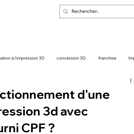
ation à l'impression 3D
concession 3D,
franchise
Im
Y
SNAPMAKER U1
onctionnement d'une
ression 3d avec
urni CPF ?