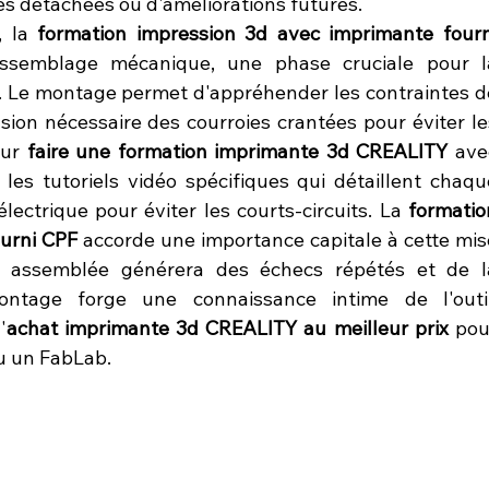
es détachées ou d'améliorations futures.
 la 
formation impression 3d avec imprimante fourni
assemblage mécanique, une phase cruciale pour la
. Le montage permet d'appréhender les contraintes de
nsion nécessaire des courroies crantées pour éviter les
ur 
faire une formation imprimante 3d CREALITY
 ave
 les tutoriels vidéo spécifiques qui détaillent chaque
ctrique pour éviter les courts-circuits. La 
formation
urni CPF
 accorde une importance capitale à cette mise
 assemblée générera des échecs répétés et de la
ontage forge une connaissance intime de l'outil,
'
achat imprimante 3d CREALITY au meilleur prix
 pou
ou un FabLab.