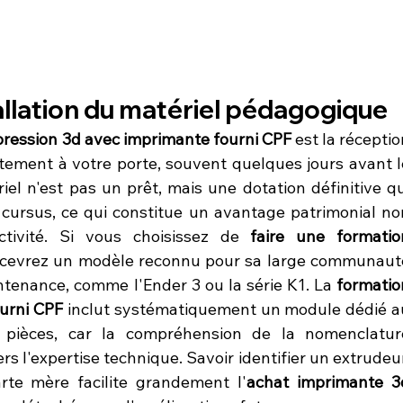
stallation du matériel pédagogique
pression 3d avec imprimante fourni CPF
 est la réceptio
ement à votre porte, souvent quelques jours avant le
iel n'est pas un prêt, mais une dotation définitive qui
u cursus, ce qui constitue un avantage patrimonial non
tivité. Si vous choisissez de 
faire une formation
ecevrez un modèle reconnu pour sa large communauté
aintenance, comme l'Ender 3 ou la série K1. La 
formation
urni CPF
 inclut systématiquement un module dédié au
s pièces, car la compréhension de la nomenclature
rs l'expertise technique. Savoir identifier un extrudeur
te mère facilite grandement l'
achat imprimante 3d