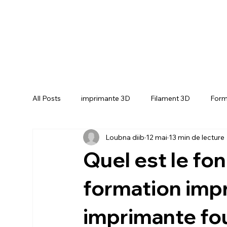
All Posts
imprimante 3D
Filament 3D
Form
Loubna diib
12 mai
13 min de lecture
CREALITY SPARKX i7 Color Combo
CREALIT
Quel est le f
formation imp
imprimante fo