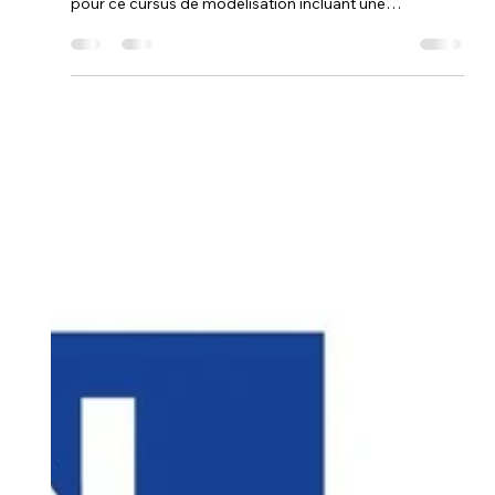
15 mai
13 min de lecture
Quels sont les critères
techniques pour acheter une
imprimante 3D pour débutant
prix équilibré ?
un prix équilibré ne doit jamais se faire au détriment de
l'automatisation. En utilisant vos 1 500 € de droits CPF
pour ce cursus de modélisation incluant une
imprimante 3D (type Bambu Lab ou Creality), vous
validez techniquement votre investissement. C'est
cette alliance entre un matériel "intelligent" livré prêt à
l'emploi et la certification logicielle sur Fusion 360 qui
garantit que vos critères de choix initiaux se traduisent
par une fiabilité professionnelle immédiate