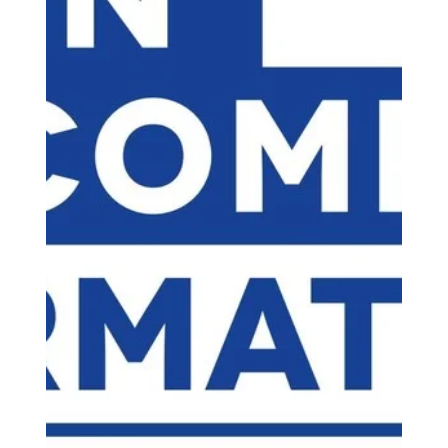
Loubna diib
30 avr.
12 min de lecture
Est-ce qu'une bonne idée
d'acheter une imprimante 3D
pour débutant prix réduit sur les
sites spécialisés ?
acheter une imprimante 3D pour débutant à prix réduit
sur des sites spécialisés (comme Atome3D,
Makershop ou LV3D) est une excellente idée, souvent
bien plus judicieuse qu'un achat sur une marketplace
généraliste. Ces plateformes offrent non seulement
des tarifs compétitifs sur des modèles phares comme
la Bambu Lab A1 Mini ou la Creality K2 Plus, mais elles
garantissent surtout un accompagnement technique