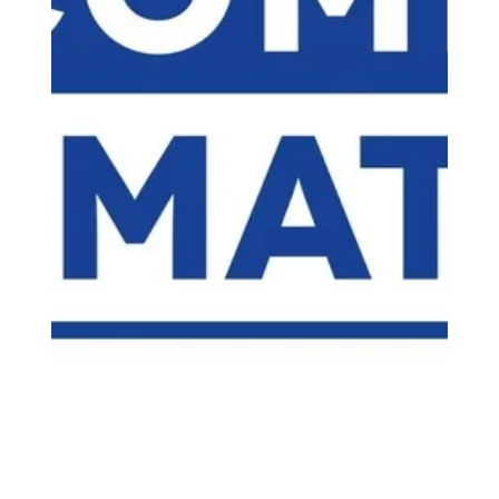
600 mm/s et une calibration 100 % automatique qui
élimine les réglages manuels fastidieux.