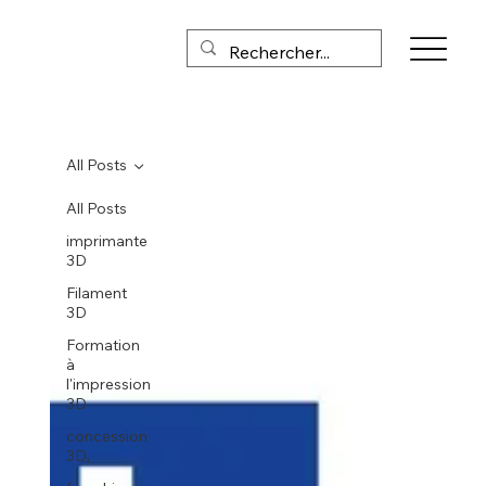
All Posts
All Posts
imprimante
3D
Filament
3D
Formation
à
l'impression
3D
concession
3D,