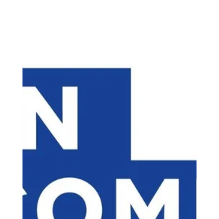
Loubna diib
12 mai
16 min de lecture
Quel budget prévoir pour
acheter une imprimante 3D pour
débutant prix et performance
compris ?
le budget pour une première imprimante 3D alliant prix
et performance s'est stabilisé autour de 300 € à 550 €
pour une expérience réellement fluide. Pour les
amateurs de technologie à filament (FDM), des
modèles comme la Bambu Lab A1 Mini (env. 220 € -
300 €) ou la FlashForge Adventurer 5M (env. 280 €)
dominent le marché grâce à des vitesses atteignant