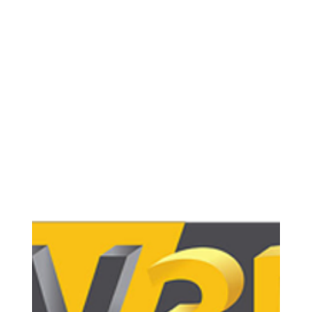
Loubna diib
12 mai
13 min de lecture
Quel est le fonctionnement d'une
formation impression 3d avec
imprimante fourni CPF ?
Le fonctionnement d'une formation à l'impression 3D
avec machine incluse via le CPF en 2026 repose sur un
modèle hybride alliant théorie en ligne et pratique
immédiate à domicile. Dès la validation de votre
dossier via FranceConnect+, vous recevez une
imprimante haute performance capable d'atteindre
500 mm/s, qui sert de support pédagogique tout au
long du cursus certifié Qualiopi.