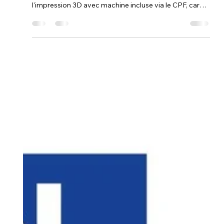
fourni CPF ?
Il est tout à fait possible de produire des objets d'une
solidité structurelle remarquable après une formation à
l'impression 3D avec machine incluse via le CPF, car
l'apprentissage repose sur la maîtrise des paramètres
de résistance mécanique. En 2026, la combinaison
d'une machine haute performance à 500 mm/s et de la
CAO sur Fusion 360 vous permet de concevoir des
pièces avec une précision de 0,02mm