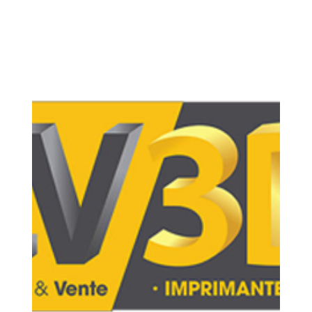
Loubna diib
2 mai
15 min de lecture
Comment maximiser ses chances
de réussite professionnelle
grâce à une Formation Fusion
360 CPF complète ?
Pour maximiser vos chances de réussite
professionnelle en intégrant une formation Fusion 360
via le CPF (Compte Personnel de Formation), il ne suffit
pas de suivre les cours. En avril 2026, le marché de
l'ingénierie et de la fabrication additive valorise la
capacité à passer rapidement du concept au produit
fini.