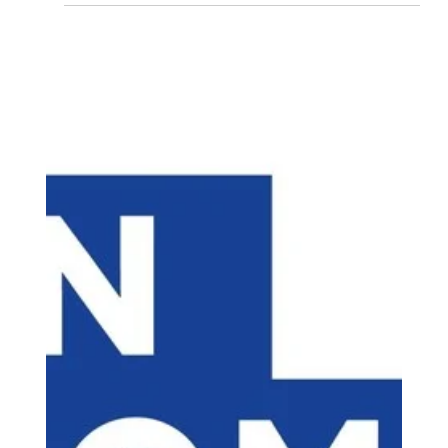
Loubna diib
13 mai
12 min de lecture
Quelles sont les conditions pour
s'inscrire à une formation
impression 3d avec imprimante
fourni CPF en 2026 ?
Pour s'inscrire à une formation impression 3D avec
matériel inclus via le CPF en 2026, la condition
principale est de disposer d'un solde suffisant sur
votre compte personnel de formation et de valider
votre identité via FranceConnect+. L'organisme choisi
doit impérativement détenir la certification Qualiopi et
proposer un cursus enregistré au Répertoire
Spécifique (RS), garantissant la reconnaissance de vos
compétences en CAO sur Fusion 360. Sur le plan
technique