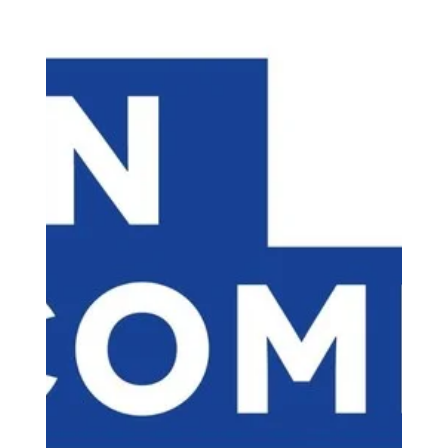
Loubna diib
4 mai
17 min de lecture
Pourquoi devrais-je faire une
formation à l'impression 3D avec
mon compte CPF pour
transformer ma carrière en 2026
?
transformer votre carrière via l'impression 3D n'est plus
un pari sur l'avenir, mais une réponse directe à une
pénurie de compétences dans l'industrie. Avec plus de
400 offres d'emploi actives ce mois-ci en France
(selon Indeed et 3Dnatives), la maîtrise de la
fabrication additive est devenue un "super-pouvoir"
professionnel.