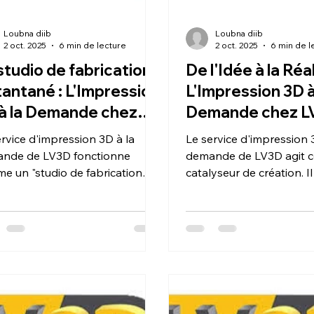
Loubna diib
Loubna diib
2 oct. 2025
6 min de lecture
2 oct. 2025
6 min de l
studio de fabrication
De l'Idée à la Réal
tantané : L'Impression
L'Impression 3D à
à la Demande chez
Demande chez LV
D, un service pour les
catalyseur de cré
rvice d'impression 3D à la
Le service d'impression 
ateurs.
nde de LV3D fonctionne
demande de LV3D agit 
e un "studio de fabrication
catalyseur de création. Il 
antané" en mettant la
passage de l'idée numér
uction à la portée des
l'objet physique en élimi
teurs. Il permet de transformer
obstacles de développe
idée en un objet tangible
service permet de valide
ement, sans avoir à investir
rapidement des prototy
 des équipements coûteux.
créer des pièces fonctio
 gère l'ensemble du processus
d'accélérer les cycles d'
ique, de l'optimisation du
transformant ainsi les id