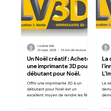
conception numérique à l'objet
fichi
physique, LV3D permet de tester
cycl
de nouvelles idées sans risque
libér
financier et d'innover à la vitesse de
contr
l'i
Loubna diib
23 sept. 2025
10 min de lecture
Un Noël créatif : Acheter
La 
une imprimante 3D pour
l'i
débutant pour Noël.
L'I
Dem
Offrir une imprimante 3D à un
Le se
ser
débutant pour Noël est un
dema
excellent moyen de rendre les fêtes
cré
démoc
plus créatives. Ce cadeau permet
rend 
de fabriquer des décorations et des
avan