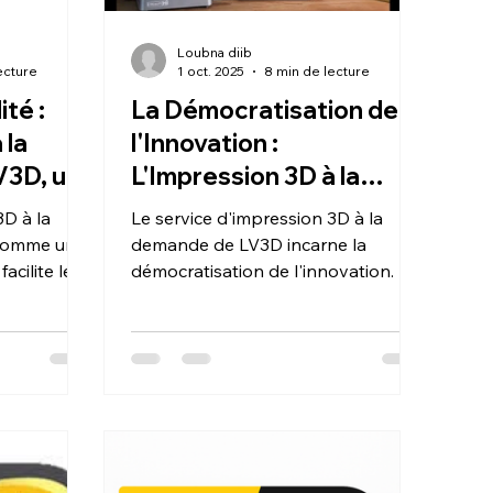
Loubna diib
ecture
1 oct. 2025
8 min de lecture
ité :
La Démocratisation de
 la
l'Innovation :
3D, un
L'Impression 3D à la
ation.
Demande chez LV3D, un
3D à la
Le service d'impression 3D à la
service pour les
comme un
demande de LV3D incarne la
facilite le
créateurs.
démocratisation de l'innovation. Il
ique à
rend les outils de fabrication
nant les
avancée accessibles à tous les
ment. Ce
créateurs en éliminant les barrières
r
financières et techniques. Ce service
pes, de
permet de transformer une idée
nnelles et
numérique en un objet physique,
innovation,
offrant aux inventeurs, entreprises
ées les plus
et artistes une solution sur mesure.