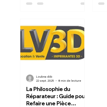
cadeaux personnalisés. L'essentiel
créat
est de choisir une machine
finan
reconnue pour sa simplicité
perm
d'utilisation, garantissant ainsi une
numé
prise en main rapide et le début
offra
d'une nouvelle passion.
et ar
Loubna diib
22 sept. 2025
8 min de lecture
La Philosophie du
Réparateur : Guide pour
Refaire une Pièce