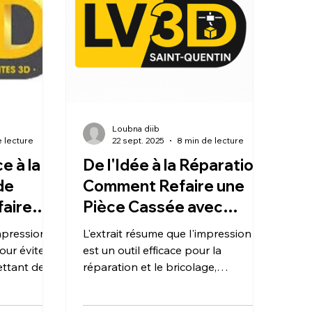
tangibles.
LV3D libère le potentiel créatif en
proposant une technologie de
pointe et une expertise
professionnelle pour un
Loubna diib
 lecture
22 sept. 2025
8 min de lecture
e à la
De l'Idée à la Réparation :
de
Comment Refaire une
faire
Pièce Cassée avec
e avec
l'Impression 3D.
impression
L'extrait résume que l'impression 3D
our éviter
est un outil efficace pour la
ettant de
réparation et le bricolage,
. Le guide
permettant de recréer une pièce
s, de la
cassée au lieu de jeter l'objet. Le