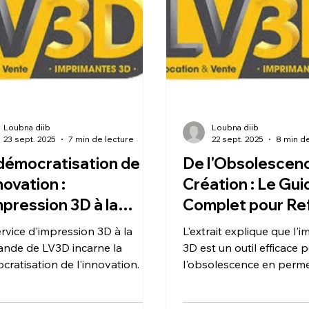
er à l'impression, réduisant les
audacieuses en réalités 
es de développement et
ant la créativité de toutes
aintes logistiques.
Loubna diib
Loubna diib
23 sept. 2025
7 min de lecture
22 sept. 2025
8 min de
démocratisation de
De l'Obsolescenc
nnovation :
Création : Le Gui
mpression 3D à la
Complet pour Re
ande chez LV3D, un
une Pièce Cassé
rvice d'impression 3D à la
L'extrait explique que l'
vice pour les
l'Impression 3D.
nde de LV3D incarne la
3D est un outil efficace p
ateurs.
ratisation de l'innovation. Il
l'obsolescence en perm
les outils de fabrication
recréer une pièce cassée
cée accessibles à tous les
pratique décrit les étape