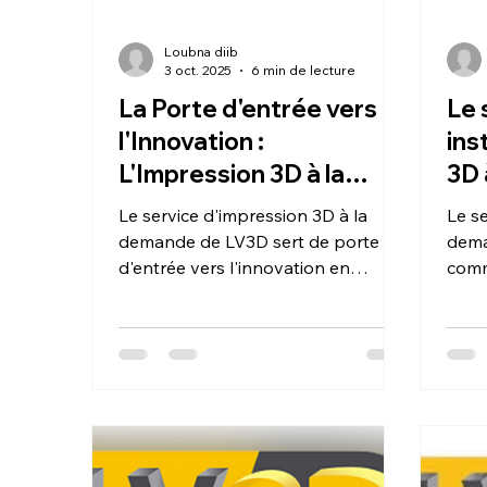
Loubna diib
3 oct. 2025
6 min de lecture
La Porte d'entrée vers
Le 
l'Innovation :
ins
L'Impression 3D à la
3D 
Demande chez LV3D.
LV3
Le service d'impression 3D à la
Le se
cré
demande de LV3D sert de porte
dema
d'entrée vers l'innovation en
comm
éliminant les obstacles de la
inst
production traditionnelle comme
prod
les coûts et les longs délais. Il
créa
permet aux entreprises et aux
une 
créateurs de valider rapidement
rapid
des prototypes et de produire des
dans
pièces finales à la demande. En
LV3D
facilitant le passage de la
techn