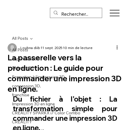
All Posts
Loubna diib
11 sept. 2025
10 min de lecture
All Posts
La passerelle vers la
imprimante 3D
production : Le guide pour
Filament 3D
commander une impression 3D
Formation à l'impression 3D
concession 3D,
en ligne.
franchise
Du fichier à l'objet : La 
Impression 3D en ligne
transformation simple pour 
CREALITY SPARKX i7 Color Combo
commander une impression 3D 
CREALITY
en ligne.