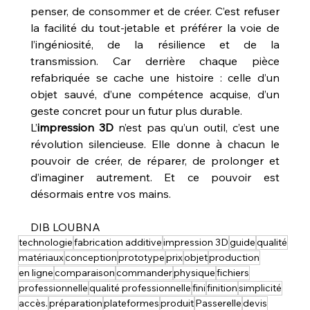
penser, de consommer et de créer. C’est refuser 
la facilité du tout-jetable et préférer la voie de 
l’ingéniosité, de la résilience et de la 
transmission. Car derrière chaque pièce 
refabriquée se cache une histoire : celle d’un 
objet sauvé, d’une compétence acquise, d’un 
geste concret pour un futur plus durable.
L’
impression 3D
 n’est pas qu’un outil, c’est une 
révolution silencieuse. Elle donne à chacun le 
pouvoir de créer, de réparer, de prolonger et 
d’imaginer autrement. Et ce pouvoir est 
désormais entre vos mains.
DIB LOUBNA
technologie
fabrication additive
impression 3D
guide
qualité
matériaux
conception
prototype
prix
objet
production
en ligne
comparaison
commander
physique
fichiers
professionnelle
qualité professionnelle
fini
finition
simplicité
accès.
préparation
plateformes
produit
Passerelle
devis