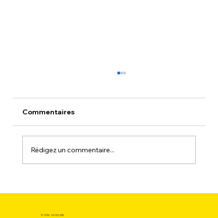
Commentaires
Rédigez un commentaire...
Est-il possible de trouver une bobine
de filament 3d au meilleur prix sans
sacrifier la qualité ?
© 2015- 2025 LV3D