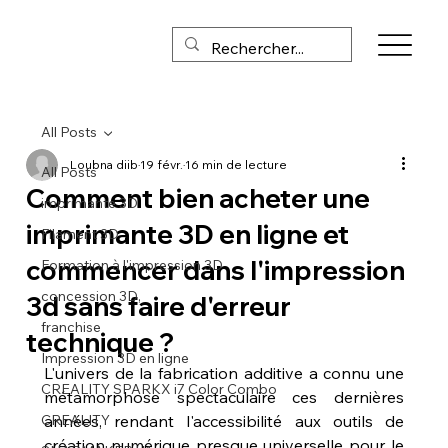
All Posts
Loubna diib
19 févr.
16 min de lecture
All Posts
Comment bien acheter une
imprimante 3D
imprimante 3D en ligne et
Filament 3D
commencer dans l'impression
Formation à l'impression 3D
concession 3D,
3d sans faire d'erreur
franchise
technique ?
Impression 3D en ligne
L'univers de la fabrication additive a connu une 
CREALITY SPARKX i7 Color Combo
métamorphose spectaculaire ces dernières 
CREALITY
années, rendant l'accessibilité aux outils de 
création numérique presque universelle pour le 