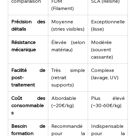
comparaison
FDM 
SLA (Résine)
(Filament)
Précision des 
Moyenne 
Exceptionnelle 
détails
(stries visibles)
(lisse)
Résistance 
Élevée (selon 
Modérée 
mécanique
matériau)
(souvent 
cassante)
Facilité de 
Très simple 
Complexe 
post-
(retrait 
(lavage, UV)
traitement
supports)
Coût des 
Abordable 
Plus élevé 
consommable
(~20€/kg)
(~30-60€/kg)
s
Besoin de 
Recommandé 
Indispensable 
formation
pour la 
pour la 