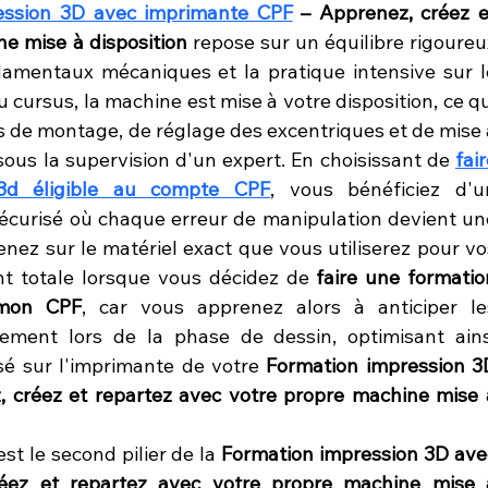
ession 3D avec imprimante CPF
 – Apprenez, créez et
e mise à disposition
 repose sur un équilibre rigoureux
amentaux mécaniques et la pratique intensive sur le
 cursus, la machine est mise à votre disposition, ce qui
 de montage, de réglage des excentriques et de mise à
ous la supervision d'un expert. En choisissant de 
fair
 3d éligible au compte CPF
, vous bénéficiez d'un
curisé où chaque erreur de manipulation devient une
nez sur le matériel exact que vous utiliserez pour vos
nt totale lorsque vous décidez de 
faire une formation
 mon CPF
, car vous apprenez alors à anticiper les
tement lors de la phase de dessin, optimisant ainsi
é sur l'imprimante de votre 
Formation impression 3D
 créez et repartez avec votre propre machine mise à
 le second pilier de la 
Formation impression 3D avec
éez et repartez avec votre propre machine mise à