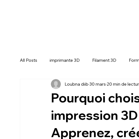
All Posts
imprimante 3D
Filament 3D
Form
Loubna diib
30 mars
20 min de lectu
CREALITY SPARKX i7 Color Combo
CREALIT
Pourquoi chois
impression 3D
Apprenez, crée