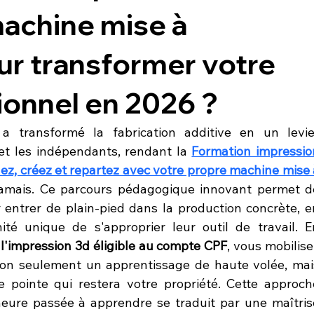
machine mise à
ur transformer votre
ionnel en 2026 ?
a transformé la fabrication additive en un levier
et les indépendants, rendant la 
Formation impression
, créez et repartez avec votre propre machine mise à
jamais. Ce parcours pédagogique innovant permet de
r entrer de plain-pied dans la production concrète, en
ité unique de s'approprier leur outil de travail. En
 l'impression 3d éligible au compte CPF
, vous mobilise
non seulement un apprentissage de haute volée, mais
 pointe qui restera votre propriété. Cette approche
eure passée à apprendre se traduit par une maîtrise