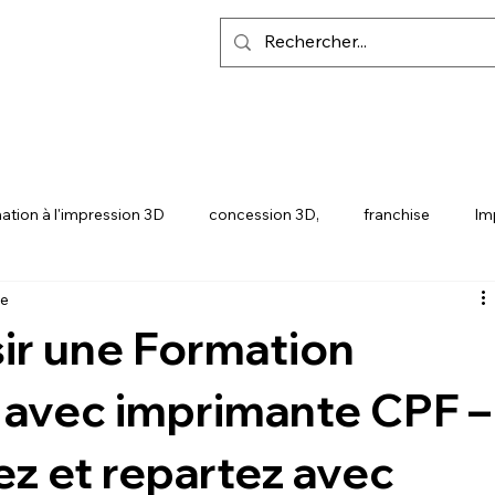
ation à l'impression 3D
concession 3D,
franchise
Im
re
Y
SNAPMAKER U1
ir une Formation
 avec imprimante CPF –
z et repartez avec